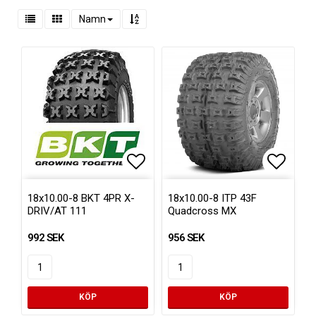
Namn
Lägg till i favoritlistan
Lägg ti
18x10.00-8 BKT 4PR X-
18x10.00-8 ITP 43F
DRIV/AT 111
Quadcross MX
992 SEK
956 SEK
KÖP
KÖP