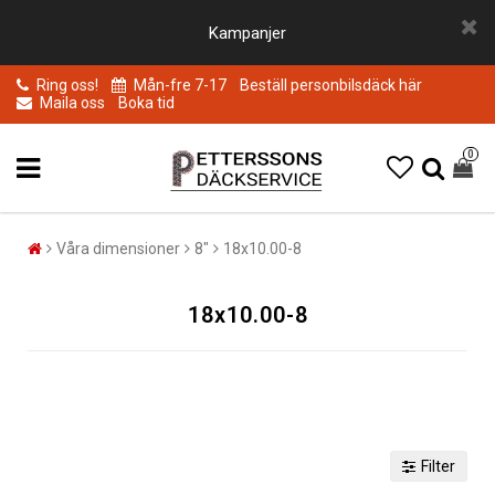
Kampanjer
Ring oss!
Mån-fre 7-17
Beställ personbilsdäck här
Maila oss
Boka tid
0
Våra dimensioner
8"
18x10.00-8
18x10.00-8
Filter