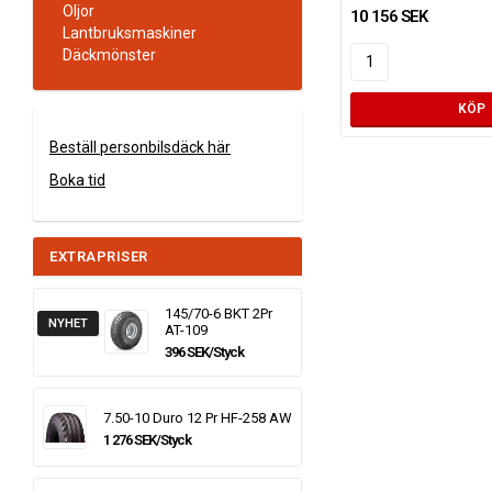
Oljor
10 156 SEK
Lantbruksmaskiner
Däckmönster
KÖP
Beställ personbilsdäck här
Boka tid
EXTRAPRISER
145/70-6 BKT 2Pr
NYHET
AT-109
396 SEK/Styck
7.50-10 Duro 12 Pr HF-258 AW
1 276 SEK/Styck