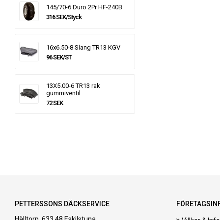
145/70-6 Duro 2Pr HF-240B
316 SEK/Styck
16x6.50-8 Slang TR13 KGV
96 SEK/ST
13X5.00-6 TR13 rak
gummiventil
72 SEK
PETTERSSONS DÄCKSERVICE
FÖRETAGSIN
Hälltorp, 633 48 Eskilstuna