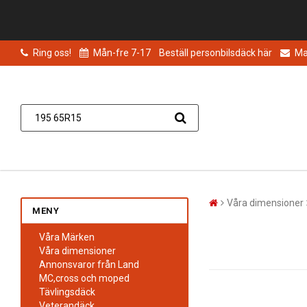
Ring oss!
Mån-fre 7-17
Beställ personbilsdäck här
Mai
Våra dimensioner
MENY
Våra Märken
Våra dimensioner
Annonsvaror från Land
MC,cross och moped
Tävlingsdäck
Veterandäck