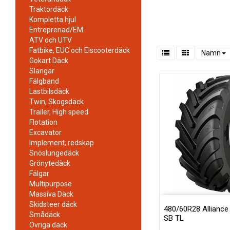
Traktordäck
Kompletta hjul
Entreprenad/EM
ATV och UTV
Fatbike, EUC och Elscooterdäck
Namn
Gokart Däck
Slangar
Fälgband
Lastbilsdäck
Twin, Skogsdäck
Trailer, High speed
Flotation
Excavator
Implement, redskap
Snöslungedäck
Grönytedäck
Fälgar
Multipurpose
Massiva Däck
Skidsteer däck
480/60R28 Alliance 
Smådäck
SB TL
Övriga däck