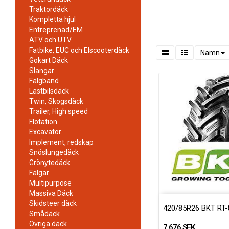
Traktordäck
Kompletta hjul
Entreprenad/EM
ATV och UTV
Fatbike, EUC och Elscooterdäck
Namn
Gokart Däck
Slangar
Fälgband
Lastbilsdäck
Twin, Skogsdäck
Trailer, High speed
Flotation
Excavator
Implement, redskap
Snöslungedäck
Grönytedäck
Fälgar
Multipurpose
Massiva Däck
Skidsteer däck
420/85R26 BKT RT-
Smådäck
Övriga däck
7 676 SEK