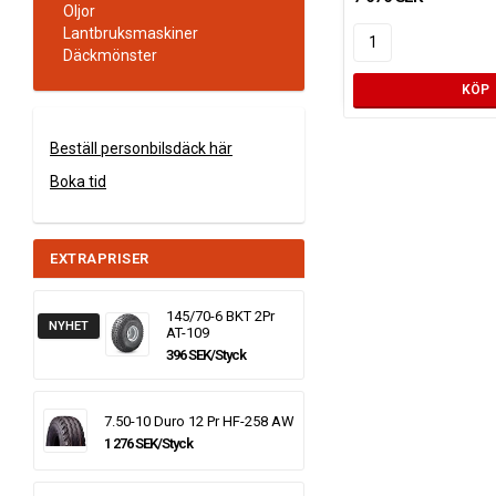
Oljor
Lantbruksmaskiner
Däckmönster
KÖP
Beställ personbilsdäck här
Boka tid
EXTRAPRISER
145/70-6 BKT 2Pr
NYHET
AT-109
396 SEK/Styck
7.50-10 Duro 12 Pr HF-258 AW
1 276 SEK/Styck