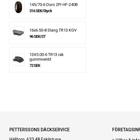
145/70-6 Duro 2Pr HF-240B
316 SEK/Styck
16x6.50-8 Slang TR13 KGV
96 SEK/ST
13X5.00-6 TR13 rak
gummiventil
72 SEK
PETTERSSONS DÄCKSERVICE
FÖRETAGSIN
Hälltorp, 633 48 Eskilstuna