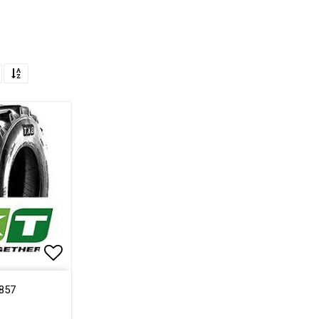
Lägg till i favoritlistan
857