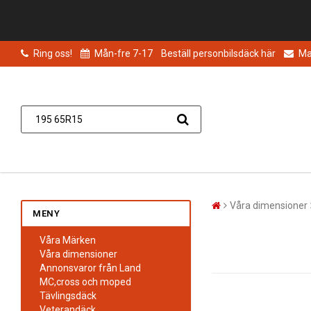
Ring oss!
Mån-fre 7-17
Beställ personbilsdäck här
Mai
Våra dimensioner
MENY
Våra Märken
Våra dimensioner
Annonsvaror från Land
MC,cross och moped
Tävlingsdäck
Veterandäck