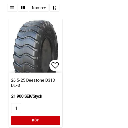
Namn
Lägg till i favoritlistan
26.5-25 Deestone D313
DL-3
21 900 SEK/Styck
KÖP