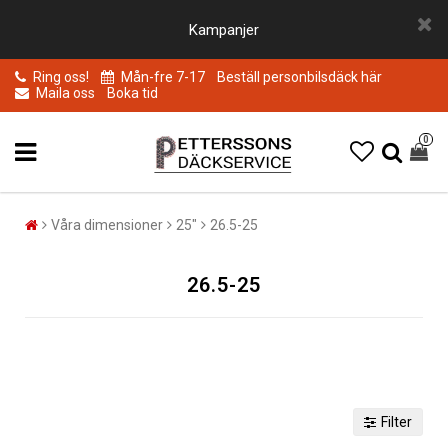
Kampanjer
Ring oss!
Mån-fre 7-17
Beställ personbilsdäck här
Maila oss
Boka tid
0
Våra dimensioner
25"
26.5-25
26.5-25
Filter