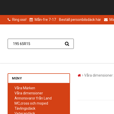
Ring oss!
Mån-fre 7-17
Beställ personbilsdäck här
Mai
Våra dimensioner
MENY
Våra Märken
Våra dimensioner
Annonsvaror från Land
MC,cross och moped
Tävlingsdäck
Veterandäck