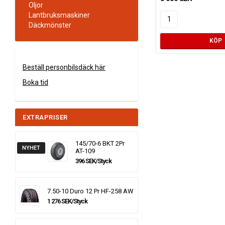
Oljor
Lantbruksmaskiner
Däckmönster
KÖP
Beställ personbilsdäck här
Boka tid
EXTRAPRISER
145/70-6 BKT 2Pr
NYHET
AT-109
396 SEK/Styck
7.50-10 Duro 12 Pr HF-258 AW
1 276 SEK/Styck