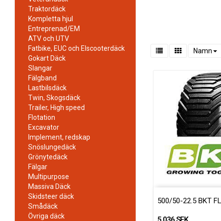
Traktordäck
Kompletta hjul
Entreprenad/EM
ATV och UTV
Fatbike, EUC och Elscooterdäck
Namn
Gokart Däck
Slangar
Fälgband
Lastbilsdäck
Twin, Skogsdäck
Trailer, High speed
Flotation
Excavator
Implement, redskap
Snöslungedäck
Grönytedäck
Fälgar
Multipurpose
Massiva Däck
Skidsteer däck
500/50-22.5 BKT F
Smådäck
Övriga däck
5 036 SEK