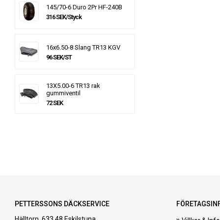
145/70-6 Duro 2Pr HF-240B
316 SEK/Styck
16x6.50-8 Slang TR13 KGV
96 SEK/ST
13X5.00-6 TR13 rak
gummiventil
72 SEK
PETTERSSONS DÄCKSERVICE
FÖRETAGSIN
Hälltorp, 633 48 Eskilstuna