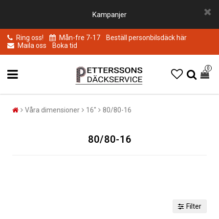
Kampanjer
Ring oss!
Mån-fre 7-17
Beställ personbilsdäck här
Maila oss
Boka tid
0
Våra dimensioner
16"
80/80-16
80/80-16
Filter