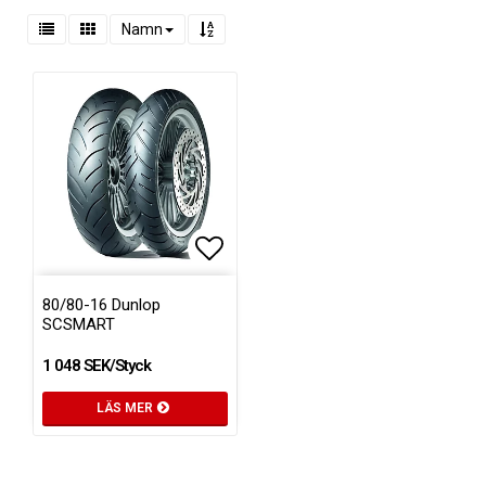
Namn
Lägg till i favoritlistan
80/80-16 Dunlop
SCSMART
1 048 SEK/Styck
LÄS MER