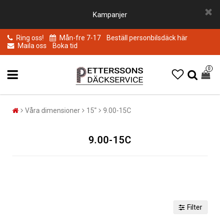
Kampanjer
Ring oss!
Mån-fre 7-17
Beställ personbilsdäck här
Maila oss
Boka tid
0
Våra dimensioner
15"
9.00-15C
9.00-15C
Filter