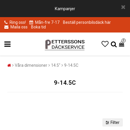
Kampanjer
Ring oss!
Mån-fre 7-17
Beställ personbilsdäck här
Maila oss
Boka tid
0
Våra dimensioner
14.5"
9-14.5C
9-14.5C
Filter