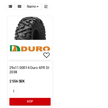
Namn
Lägg till i favoritlistan
29x11.00R14 Duro 6PR DI
2038
2 556 SEK
KÖP