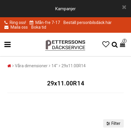
Kampanjer
Ring oss!
Mån-fre 7-17
Beställ personbilsdäck här
Maila oss
Boka tid
0
Våra dimensioner
14"
29x11.00R14
29x11.00R14
Filter