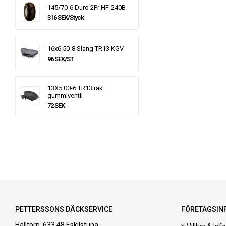
145/70-6 Duro 2Pr HF-240B
316 SEK/Styck
16x6.50-8 Slang TR13 KGV
96 SEK/ST
13X5.00-6 TR13 rak
gummiventil
72 SEK
PETTERSSONS DÄCKSERVICE
FÖRETAGSIN
Hälltorp, 633 48 Eskilstuna