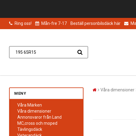
Ring oss!
Mån-fre 7-17
Beställ personbilsdäck här
Mai
Våra dimensioner
MENY
Våra Märken
Våra dimensioner
Annonsvaror från Land
MC,cross och moped
Tävlingsdäck
Veterandäck