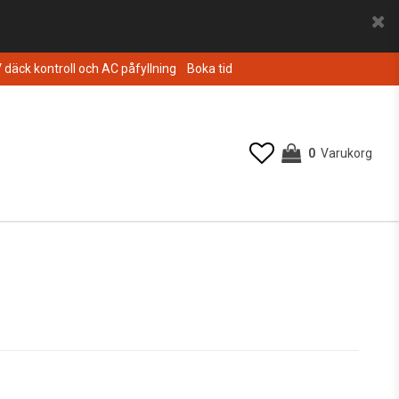
V däck kontroll och AC påfyllning
Boka tid
0
Varukorg
Din varukorg är tom