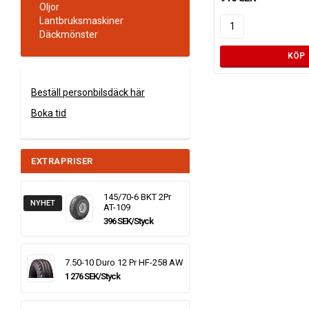
Oljor
Lantbruksmaskiner
Däckmönster
KÖP
Beställ personbilsdäck här
Boka tid
EXTRAPRISER
145/70-6 BKT 2Pr
NYHET
AT-109
396 SEK/Styck
7.50-10 Duro 12 Pr HF-258 AW
1 276 SEK/Styck