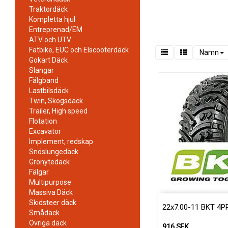
Traktordäck
Kompletta hjul
Entreprenad/EM
ATV och UTV
Fatbike, EUC och Elscooterdäck
Namn
Gokart Däck
Slangar
Fälgband
Lastbilsdäck
Twin, Skogsdäck
Trailer, High speed
Flotation
Excavator
Implement, redskap
Snöslungedäck
Grönytedäck
Fälgar
Multipurpose
Massiva Däck
Skidsteer däck
22x7.00-11 BKT 4P
Smådäck
Övriga däck
916 SEK