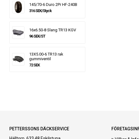
145/70-6 Duro 2Pr HF-240B
316 SEK/Styck
16x6.50-8 Slang TR13 KGV
96 SEK/ST
13X5.00-6 TR13 rak
gummiventil
72 SEK
PETTERSSONS DÄCKSERVICE
FÖRETAGSIN
Hälltorp, 633 48 Eskilstuna