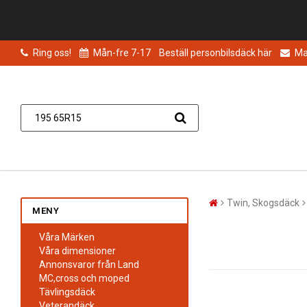
Ring oss!
Mån-fre 7-17
Beställ personbilsdäck här
Mai
Twin, Skogsdäck
MENY
Våra Märken
Våra dimensioner
Annonsvaror från Land
MC,cross och moped
Tävlingsdäck
Veterandäck