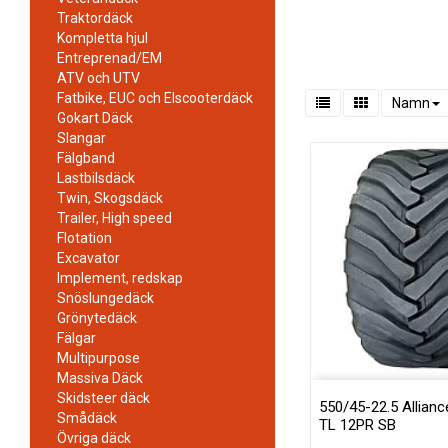
Traktordäck
Kompletta hjul
Entreprenad/EM
ATV och UTV
Fatbike, EUC och Elscooterdäck
Namn
Gokart Däck
Slangar
Fälgband
Lastbilsdäck
Twin, Skogsdäck
Trailer, High speed
Flotation
Excavator
Implement, redskap
Snöslungedäck
Grönytedäck
Fälgar
Multipurpose
Massiva Däck
Skidsteer däck
550/45-22.5 Allianc
Smådäck
TL 12PR SB
Övriga däck