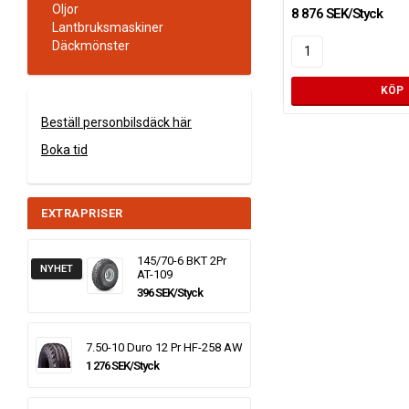
Oljor
8 876 SEK/Styck
Lantbruksmaskiner
Däckmönster
KÖP
Beställ personbilsdäck här
Boka tid
EXTRAPRISER
145/70-6 BKT 2Pr
NYHET
AT-109
396 SEK/Styck
7.50-10 Duro 12 Pr HF-258 AW
1 276 SEK/Styck