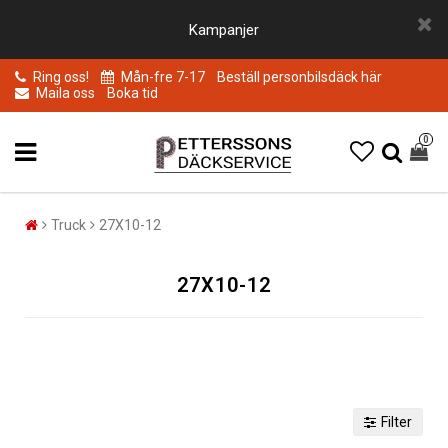
Kampanjer
Ring oss!
Mån-fre 7-17
Beställ personbilsdäck här
Maila oss
Boka tid
0
Truck
27X10-12
27X10-12
Filter