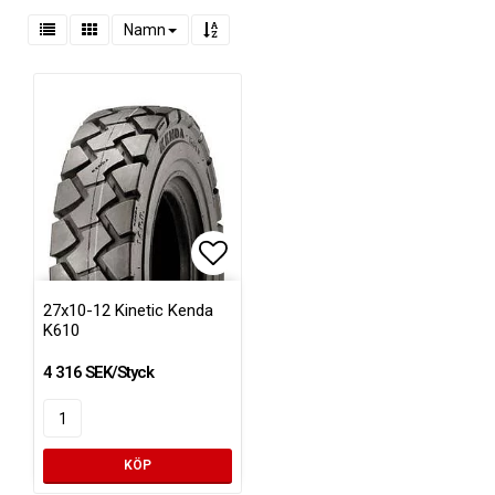
Namn
Lägg till i favoritlistan
27x10-12 Kinetic Kenda
K610
4 316 SEK/Styck
KÖP