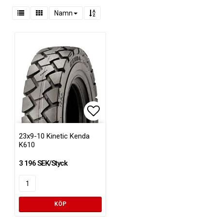
Namn
Lägg till i favoritlistan
23x9-10 Kinetic Kenda
K610
3 196 SEK/Styck
KÖP