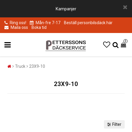
Kampanjer
Ring oss!
Mån-fre 7-17
Beställ personbilsdäck här
Maila oss
Boka tid
0
Truck
23X9-10
23X9-10
Filter