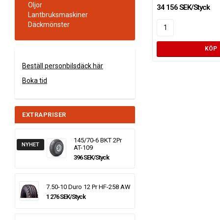
Oljor
34 156 SEK/Styck
Lantbruksmaskiner
Däckmönster
KÖP
Beställ personbilsdäck här
Boka tid
EXTRAPRISER
145/70-6 BKT 2Pr
NYHET
AT-109
396 SEK/Styck
7.50-10 Duro 12 Pr HF-258 AW
1 276 SEK/Styck