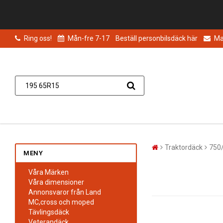
Ring oss!
Mån-fre 7-17
Beställ personbilsdäck här
Mai
Traktordäck
750
MENY
Våra Märken
Våra dimensioner
Annonsvaror från Land
MC,cross och moped
Tävlingsdäck
Veterandäck