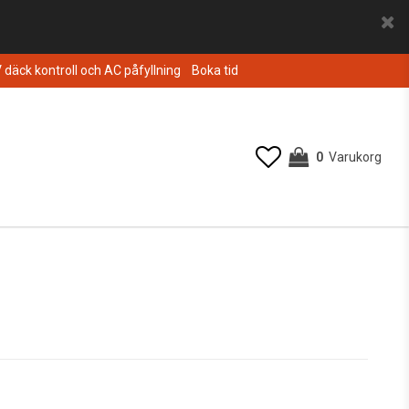
V däck kontroll och AC påfyllning
Boka tid
0
Varukorg
Din varukorg är tom