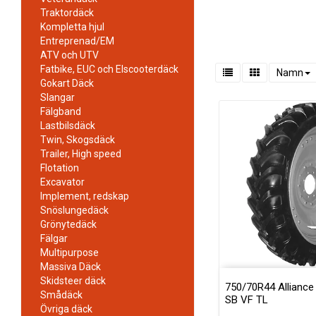
Traktordäck
Kompletta hjul
Entreprenad/EM
ATV och UTV
Fatbike, EUC och Elscooterdäck
Namn
Gokart Däck
Slangar
Fälgband
Lastbilsdäck
Twin, Skogsdäck
Trailer, High speed
Flotation
Excavator
Implement, redskap
Snöslungedäck
Grönytedäck
Fälgar
Multipurpose
Massiva Däck
Skidsteer däck
750/70R44 Alliance 
Smådäck
SB VF TL
Övriga däck