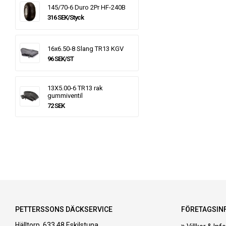
145/70-6 Duro 2Pr HF-240B
316 SEK/Styck
16x6.50-8 Slang TR13 KGV
96 SEK/ST
13X5.00-6 TR13 rak
gummiventil
72 SEK
PETTERSSONS DÄCKSERVICE
FÖRETAGSIN
Hälltorp, 633 48 Eskilstuna