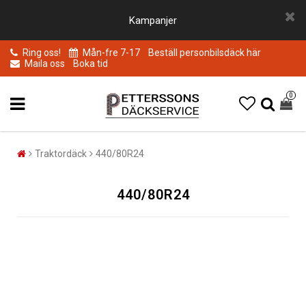
Kampanjer
Ring oss!
Mån-fre 7-17
Beställ personbilsdäck här
Maila oss
Boka tid
0
Traktordäck
440/80R24
440/80R24