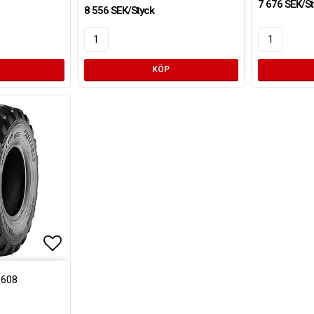
7 676 SEK/St
8 556 SEK/Styck
KÖP
Lägg till i favoritlistan
 608