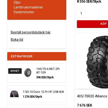
8 556 SEK/Styck
Oljor
Lantbruksmaskiner
Däckmönster
KÖP
Beställ personbilsdäck här
Boka tid
EXTRAPRISER
145/70-6 BKT 2Pr
NYHET
AT-109
396 SEK/Styck
7.50-10 Duro 12 Pr HF-258 AW
405/70R20 Alliance
1 276 SEK/Styck
7 676 SEK