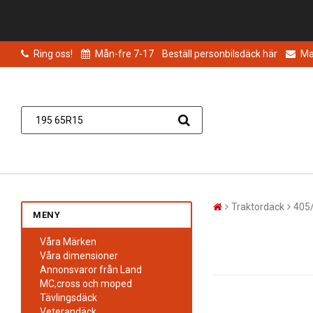
Ring oss!
Mån-fre 7-17
Beställ personbilsdäck här
Mai
Traktordäck
405
MENY
Våra Märken
Våra dimensioner
Annonsvaror från Land
MC,cross och moped
Tävlingsdäck
Veterandäck