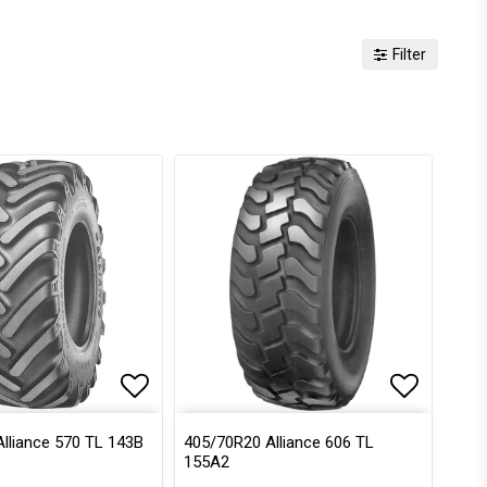
Filter
voritlistan
Lägg till i favoritlistan
Lägg till i favoritlistan
Lägg till
Lägg till
lliance 570 TL 143B
405/70R20 Alliance 606 TL
155A2