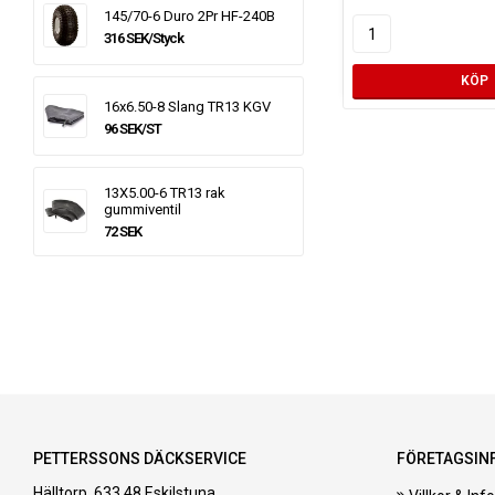
145/70-6 Duro 2Pr HF-240B
316 SEK/Styck
KÖP
16x6.50-8 Slang TR13 KGV
96 SEK/ST
13X5.00-6 TR13 rak
gummiventil
72 SEK
PETTERSSONS DÄCKSERVICE
FÖRETAGSIN
Hälltorp, 633 48 Eskilstuna