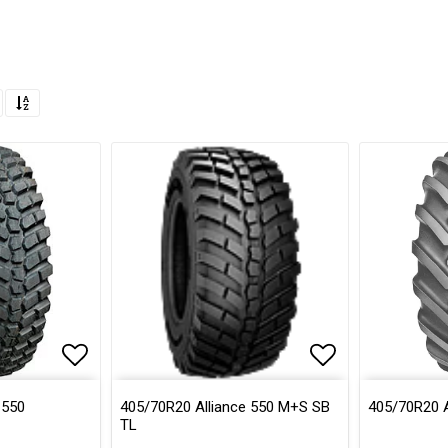
Lägg till i favoritlistan
Lägg till i favoritlistan
Lägg till i fa
 550
405/70R20 Alliance 550 M+S SB
405/70R20 A
TL