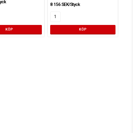
yck
8 156 SEK/Styck
KÖP
KÖP