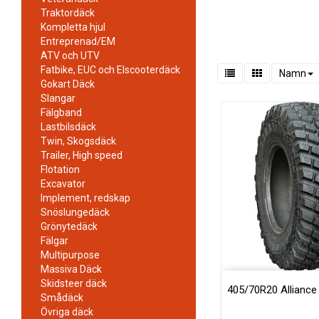
Traktordäck
Kompletta hjul
Entreprenad/EM
ATV och UTV
Fatbike, EUC och Elscooterdäck
Namn
Gokart Däck
Slangar
Fälgband
Lastbilsdäck
Twin, Skogsdäck
Trailer, High speed
Flotation
Excavator
Implement, redskap
Snöslungedäck
Grönytedäck
Fälgar
Multipurpose
Massiva Däck
Skidsteer däck
405/70R20 Alliance
Smådäck
Övriga däck