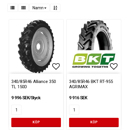
Namn
Lägg till i favoritlistan
Lägg ti
340/85R46 Alliance 350
340/85R46 BKT RT-955
TL 150D
AGRIMAX
9 996 SEK/Styck
9 916 SEK
KÖP
KÖP