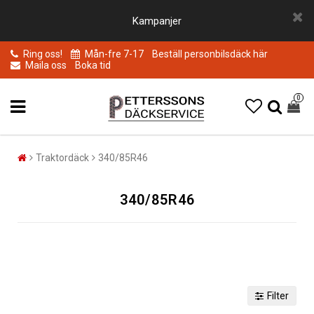
Kampanjer
Ring oss!
Mån-fre 7-17
Beställ personbilsdäck här
Maila oss
Boka tid
0
Traktordäck
340/85R46
340/85R46
Filter