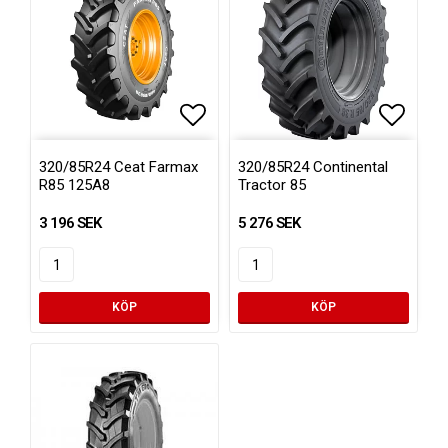
Lägg till i favoritlistan
Lägg ti
320/85R24 Ceat Farmax
320/85R24 Continental
R85 125A8
Tractor 85
3 196 SEK
5 276 SEK
KÖP
KÖP