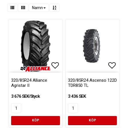
Namn
Lägg till i favoritlistan
Lägg ti
320/85R24 Alliance
320/85R24 Ascenso 122D
Agristar II
TDR850 TL
3 676 SEK/Styck
3 436 SEK
KÖP
KÖP