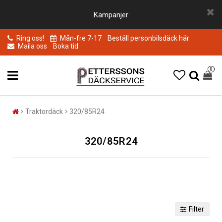
Kampanjer
Ring oss!
Mån-fre 7-17
Beställ personbilsdäck här
Maila oss
Boka tid
0
Traktordäck
320/85R24
320/85R24
Filter