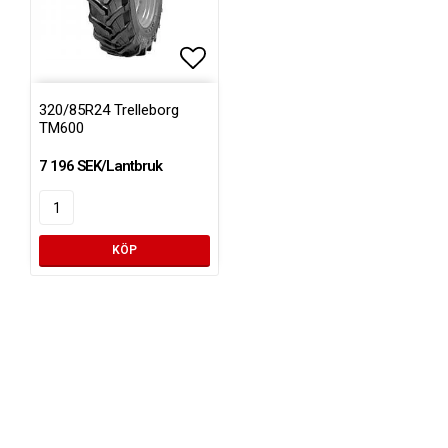
Lägg till i favoritlistan
320/85R24 Trelleborg
TM600
7 196 SEK/Lantbruk
KÖP