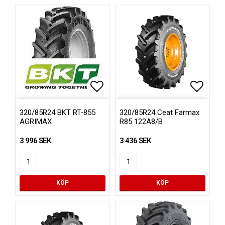
Lägg till i favoritlistan
Lägg ti
320/85R24 BKT RT-855
320/85R24 Ceat Farmax
AGRIMAX
R85 122A8/B
3 996 SEK
3 436 SEK
KÖP
KÖP