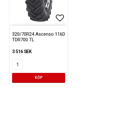
Lägg till i favoritlistan
320/70R24 Ascenso 116D
TDR700 TL
3 516 SEK
KÖP