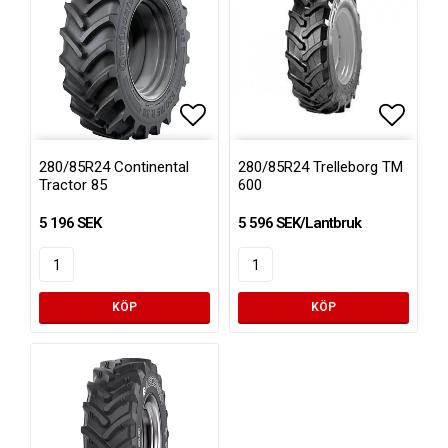
Lägg till i favoritlistan
Lägg ti
280/85R24 Continental
280/85R24 Trelleborg TM
Tractor 85
600
5 196 SEK
5 596 SEK/Lantbruk
KÖP
KÖP