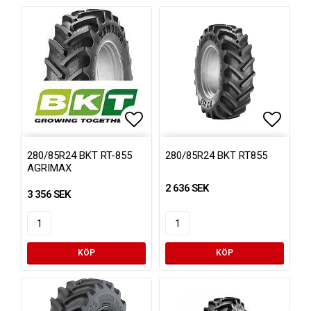
Lägg till i favoritlistan
Lägg ti
280/85R24 BKT RT-855
280/85R24 BKT RT855
AGRIMAX
2 636 SEK
3 356 SEK
KÖP
KÖP