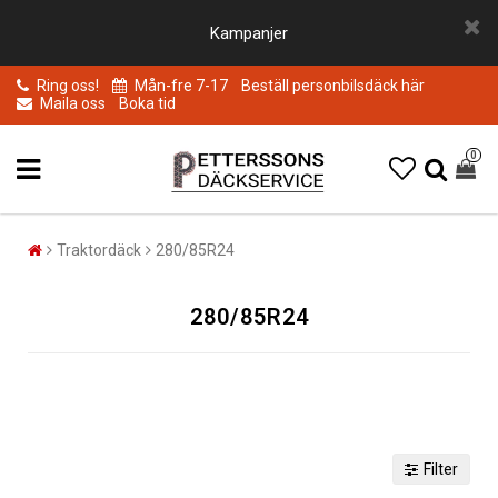
Kampanjer
Ring oss!
Mån-fre 7-17
Beställ personbilsdäck här
Maila oss
Boka tid
0
Traktordäck
280/85R24
280/85R24
Filter