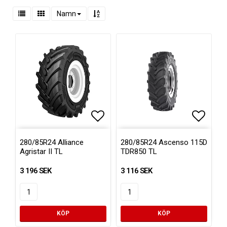
Namn
Lägg till i favoritlistan
Lägg ti
280/85R24 Alliance
280/85R24 Ascenso 115D
Agristar II TL
TDR850 TL
3 196 SEK
3 116 SEK
KÖP
KÖP