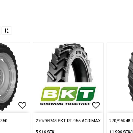
Lägg till i favoritlistan
Lägg till i favoritlistan
Lägg till i fa
 350
270/95R48 BKT RT-955 AGRIMAX
270/95R48 T
5 916 SEK
11 996 SEK/