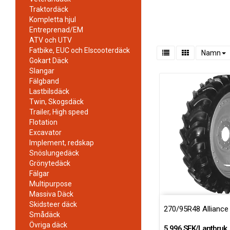
Traktordäck
Kompletta hjul
Entreprenad/EM
ATV och UTV
Fatbike, EUC och Elscooterdäck
Namn
Gokart Däck
Slangar
Fälgband
Lastbilsdäck
Twin, Skogsdäck
Trailer, High speed
Flotation
Excavator
Implement, redskap
Snöslungedäck
Grönytedäck
Fälgar
Multipurpose
Massiva Däck
Skidsteer däck
270/95R48 Alliance
Smådäck
Övriga däck
5 996 SEK/Lantbruk