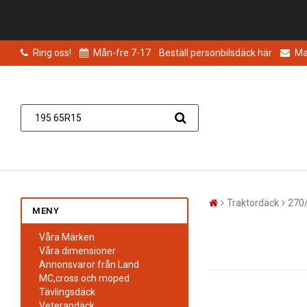
Ring oss!
Mån-fre 7-17
Beställ personbilsdäck här
Mai
Traktordäck
270
MENY
Våra Märken
Våra dimensioner
Annonsvaror från Land
MC,cross och moped
Tävlingsdäck
Veterandäck