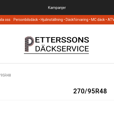
Kampanjer
la oss
Personbilsdäck
• Hjulinställning • Däckförvaring • MC däck • AT
/95R48
270/95R48