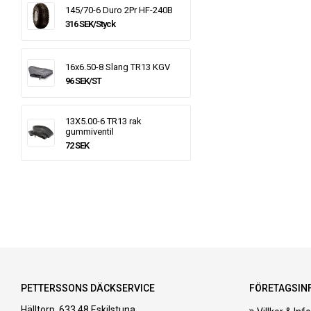
145/70-6 Duro 2Pr HF-240B
316 SEK/Styck
16x6.50-8 Slang TR13 KGV
96 SEK/ST
13X5.00-6 TR13 rak
gummiventil
72 SEK
PETTERSSONS DÄCKSERVICE
FÖRETAGSIN
Hälltorp, 633 48 Eskilstuna