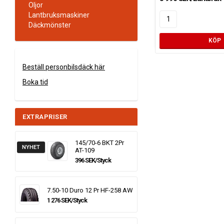
Oljor
Lantbruksmaskiner
Däckmönster
KÖP
Beställ personbilsdäck här
Boka tid
EXTRAPRISER
145/70-6 BKT 2Pr
NYHET
AT-109
396 SEK/Styck
7.50-10 Duro 12 Pr HF-258 AW
1 276 SEK/Styck