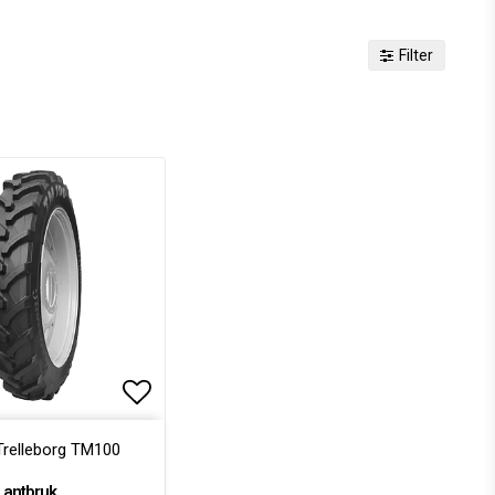
Filter
voritlistan
Lägg till i favoritlistan
relleborg TM100
Lantbruk