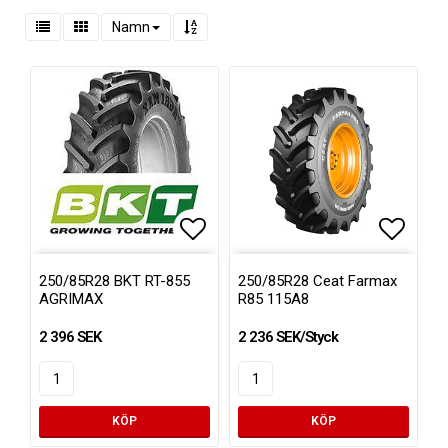
Namn
Lägg till i favoritlistan
Lägg ti
250/85R28 BKT RT-855
250/85R28 Ceat Farmax
AGRIMAX
R85 115A8
2 396 SEK
2 236 SEK/Styck
KÖP
KÖP