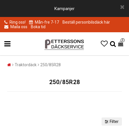
Kampanjer
Ring oss!
Mån-fre 7-17
Beställ personbilsdäck här
Maila oss
Boka tid
0
Traktordäck
250/85R28
250/85R28
Filter