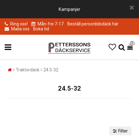
Kampanjer
Ring oss!
Mån-fre 7-17
Beställ personbilsdäck här
Maila oss
Boka tid
0
Traktordäck
24.5-32
24.5-32
Filter