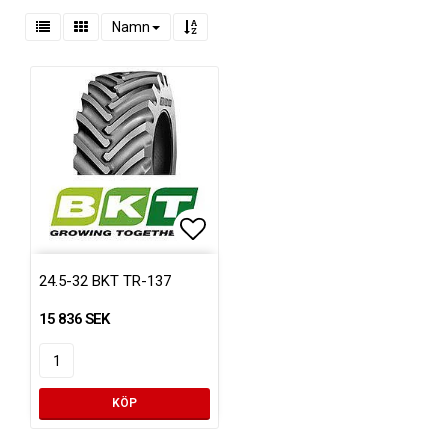
Namn
Lägg till i favoritlistan
24.5-32 BKT TR-137
15 836 SEK
KÖP