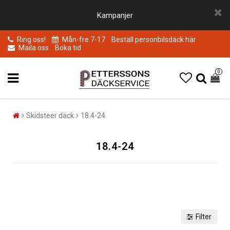
Kampanjer
Ring oss!
Mån-fre 7-17
Beställ personbilsdäck här
Maila oss
Boka tid
0
Skidsteer däck
18.4-24
18.4-24
Filter