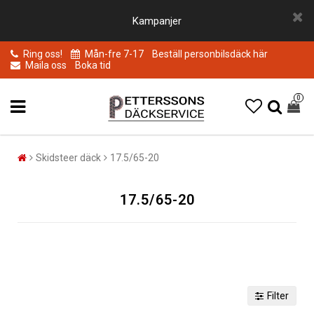
Kampanjer
Ring oss!
Mån-fre 7-17
Beställ personbilsdäck här
Maila oss
Boka tid
0
Skidsteer däck
17.5/65-20
17.5/65-20
Filter