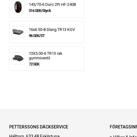
145/70-6 Duro 2Pr HF-240B
316 SEK/Styck
16x6.50-8 Slang TR13 KGV
96 SEK/ST
13X5.00-6 TR13 rak
gummiventil
72 SEK
PETTERSSONS DÄCKSERVICE
FÖRETAGSIN
Hälltorp, 633 48 Eskilstuna