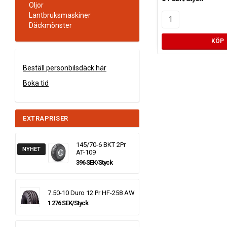
Oljor
Lantbruksmaskiner
Däckmönster
KÖP
Beställ personbilsdäck här
Boka tid
EXTRAPRISER
145/70-6 BKT 2Pr
NYHET
AT-109
396 SEK/Styck
7.50-10 Duro 12 Pr HF-258 AW
1 276 SEK/Styck