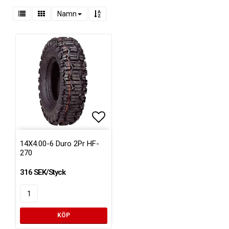
Namn
Lägg till i favoritlistan
14X4.00-6 Duro 2Pr HF-
270
316 SEK/Styck
KÖP