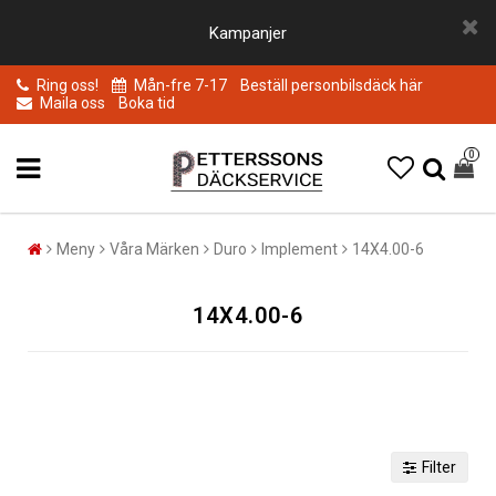
Kampanjer
Ring oss!
Mån-fre 7-17
Beställ personbilsdäck här
Maila oss
Boka tid
0
Meny
Våra Märken
Duro
Implement
14X4.00-6
14X4.00-6
Filter