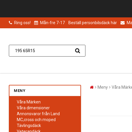
Ring oss!
Mån-fre 7-17
Beställ personbilsdäck här
Mai
Meny
Våra Märk
MENY
Våra Märken
Våra dimensioner
Annonsvaror från Land
MC,cross och moped
Tävlingsdäck
Veterandäck