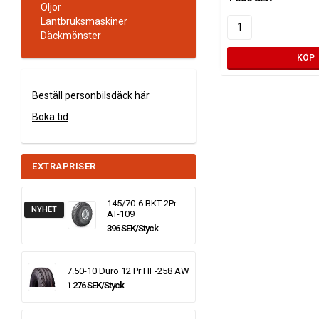
Oljor
Lantbruksmaskiner
Däckmönster
KÖP
Beställ personbilsdäck här
Boka tid
EXTRAPRISER
145/70-6 BKT 2Pr
NYHET
AT-109
396 SEK/Styck
7.50-10 Duro 12 Pr HF-258 AW
1 276 SEK/Styck