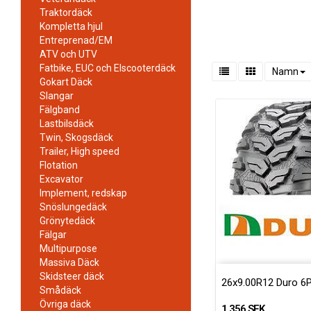
Traktordäck
Kompletta hjul
Entreprenad/EM
ATV och UTV
Fatbike, EUC och Elscooterdäck
Namn
Gokart Däck
Slangar
Fälgband
Lastbilsdäck
Twin, Skogsdäck
Trailer, High speed
Flotation
Excavator
Implement, redskap
Snöslungedäck
Grönytedäck
Fälgar
Multipurpose
Massiva Däck
Skidsteer däck
26x9.00R12 Duro 6P
Smådäck
Övriga däck
1 356 SEK