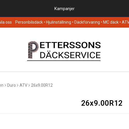
Kampanjer
la oss
Personbilsdäck
• Hjulinställning • Däckförvaring • MC däck • AT
en
Duro
ATV
26x9.00R12
26x9.00R12