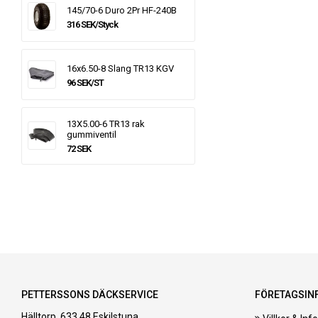
145/70-6 Duro 2Pr HF-240B
316 SEK/Styck
16x6.50-8 Slang TR13 KGV
96 SEK/ST
13X5.00-6 TR13 rak
gummiventil
72 SEK
PETTERSSONS DÄCKSERVICE
FÖRETAGSIN
Hälltorp, 633 48 Eskilstuna