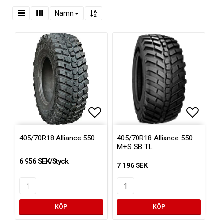
Namn
Lägg till i favoritlistan
Lägg till i favoritlistan
Lägg ti
405/70R18 Alliance 550
405/70R18 Alliance 550
M+S SB TL
6 956 SEK/Styck
7 196 SEK
KÖP
KÖP