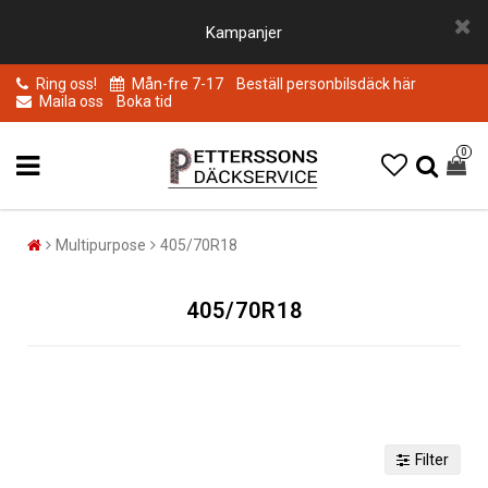
Kampanjer
Ring oss!
Mån-fre 7-17
Beställ personbilsdäck här
Maila oss
Boka tid
0
Multipurpose
405/70R18
405/70R18
Filter