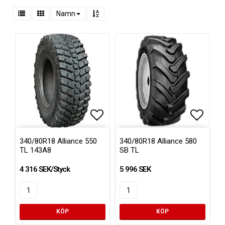
Namn
Lägg till i favoritlistan
Lägg till i favoritlistan
Lägg ti
340/80R18 Alliance 550
340/80R18 Alliance 580
TL 143A8
SB TL
4 316 SEK/Styck
5 996 SEK
KÖP
KÖP