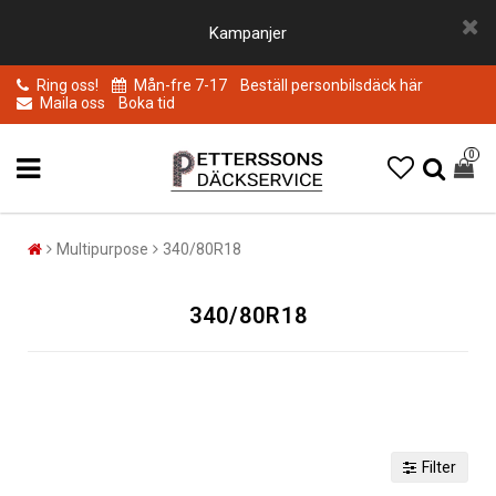
Kampanjer
Ring oss!
Mån-fre 7-17
Beställ personbilsdäck här
Maila oss
Boka tid
0
Multipurpose
340/80R18
340/80R18
Filter