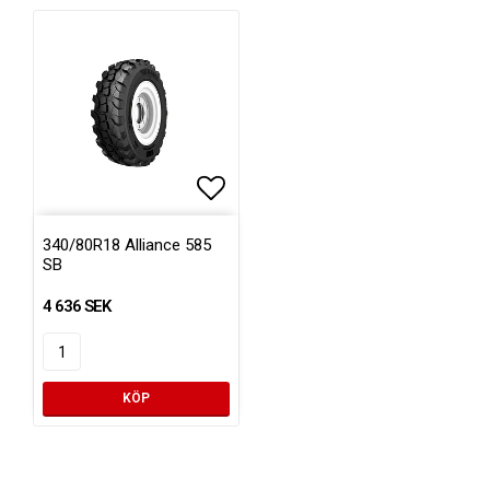
Lägg till i favoritlistan
340/80R18 Alliance 585
SB
4 636 SEK
KÖP