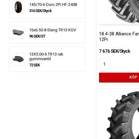
145/70-6 Duro 2Pr HF-240B
316 SEK/Styck
16x6.50-8 Slang TR13 KGV
18.4-38 Alliance F
96 SEK/ST
12Pr
7 676 SEK/Styck
13X5.00-6 TR13 rak
gummiventil
72 SEK
KÖP