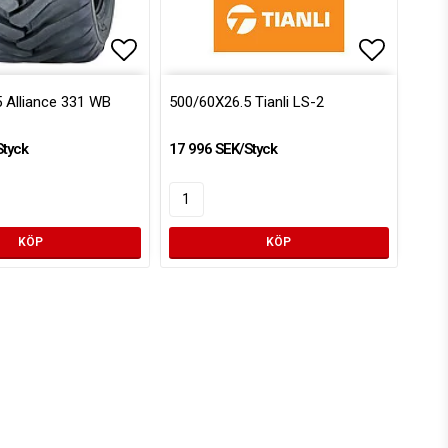
voritlistan
Lägg till i favoritlistan
Lägg till
 Alliance 331 WB
500/60X26.5 Tianli LS-2
Styck
17 996 SEK/Styck
KÖP
KÖP