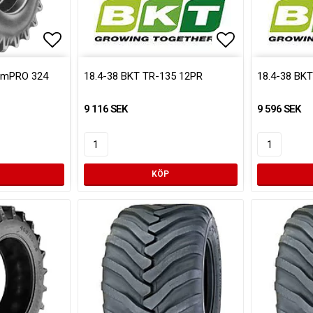
Lägg till i favoritlistan
Lägg till i fa
armPRO 324
18.4-38 BKT TR-135 12PR
18.4-38 BK
9 116 SEK
9 596 SEK
KÖP