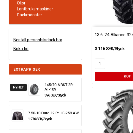
Oljor
Lantbruksmaskiner
Däckmönster
13.6-24 Alliance 3
Beställ personbilsdäck här
3 116 SEK/Styck
Boka tid
EXTRAPRISER
KÖP
145/70-6 BKT 2Pr
NYHET
AT-109
396 SEK/Styck
7.50-10 Duro 12 Pr HF-258 AW
1 276 SEK/Styck