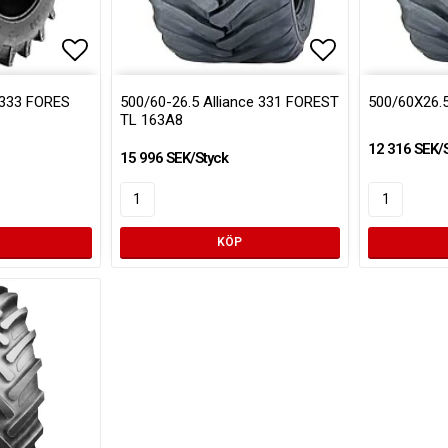
Lägg till i favoritlistan
Lägg till i favoritlistan
Lägg till i fa
 333 FORES
500/60-26.5 Alliance 331 FOREST
500/60X26.5
TL 163A8
12 316 SEK/
15 996 SEK/Styck
KÖP