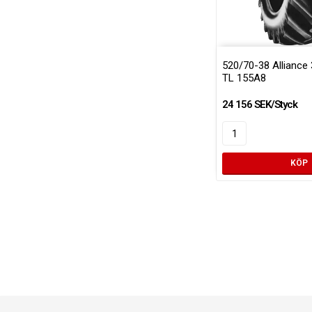
520/70-38 Allianc
TL 155A8
24 156 SEK/Styck
KÖP