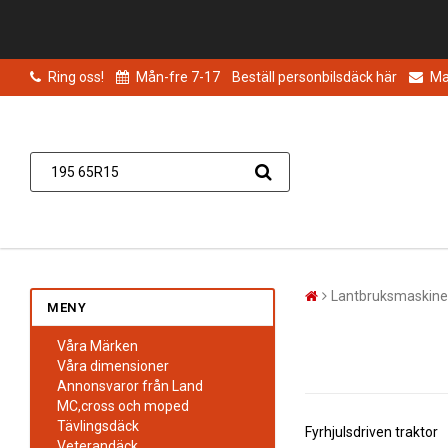
Ring oss!
Mån-fre 7-17
Beställ personbilsdäck här
Mai
Lantbruksmaskine
MENY
Våra Märken
Våra dimensioner
Annonsvaror från Land
MC,cross och moped
Tävlingsdäck
Fyrhjulsdriven traktor
Veterandäck