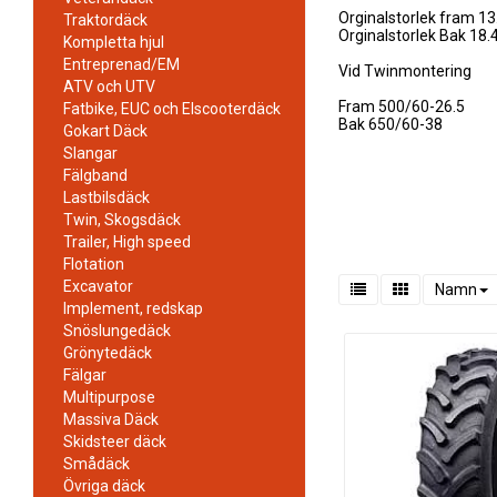
Orginalstorlek fram 13
Traktordäck
Orginalstorlek Bak 18.
Kompletta hjul
Entreprenad/EM
Vid Twinmontering
ATV och UTV
Fram 500/60-26.5
Fatbike, EUC och Elscooterdäck
Bak 650/60-38
Gokart Däck
Slangar
Fälgband
Lastbilsdäck
Twin, Skogsdäck
Trailer, High speed
Flotation
Excavator
Namn
Implement, redskap
Snöslungedäck
Grönytedäck
Fälgar
Multipurpose
Massiva Däck
Skidsteer däck
Smådäck
Övriga däck