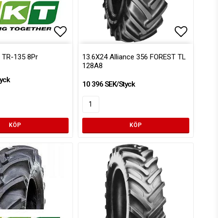
voritlistan
Lägg till i favoritlistan
Lägg till
 TR-135 8Pr
13.6X24 Alliance 356 FOREST TL
128A8
yck
10 396 SEK/Styck
KÖP
KÖP