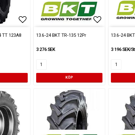
Lägg till i favoritlistan
Lägg till i fa
24 TT 123A8
13.6-24 BKT TR-135 12Pr
13.6-24 BKT
3 276 SEK
3 196 SEK/St
KÖP