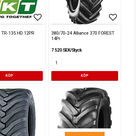
voritlistan
Lägg till i favoritlistan
Lägg till
Lägg till
T TR-135 HD 12PR
380/70-24 Alliance 370 FOREST
14Pr
7 520 SEK/Styck
KÖP
KÖP