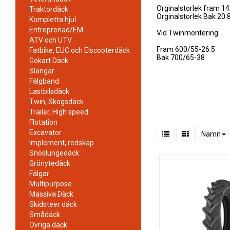
Orginalstorlek fram 14
Traktordäck
Orginalstorlek Bak 20.
Kompletta hjul
Entreprenad/EM
Vid Twinmontering
ATV och UTV
Fram 600/55-26.5
Fatbike, EUC och Elscooterdäck
Bak 700/65-38
Gokart Däck
Slangar
Fälgband
Lastbilsdäck
Twin, Skogsdäck
Trailer, High speed
Flotation
Excavator
Namn
Implement, redskap
Snöslungedäck
Grönytedäck
Fälgar
Multipurpose
Massiva Däck
Skidsteer däck
Smådäck
Övriga däck