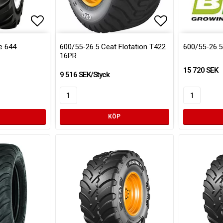
Lägg till i favoritlistan
Lägg till i fa
e 644
600/55-26.5 Ceat Flotation T422
600/55-26.
16PR
15 720 SEK
9 516 SEK/Styck
KÖP