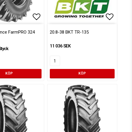
voritlistan
Lägg till i favoritlistan
Lägg till
iance FarmPRO 324
20.8-38 BKT TR-135
11 036 SEK
Styck
KÖP
KÖP