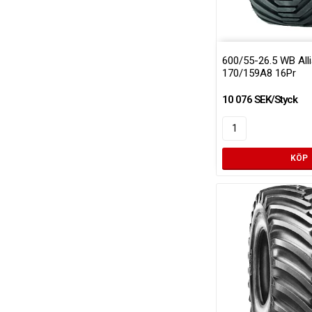
600/55-26.5 WB All
170/159A8 16Pr
10 076 SEK/Styck
KÖP