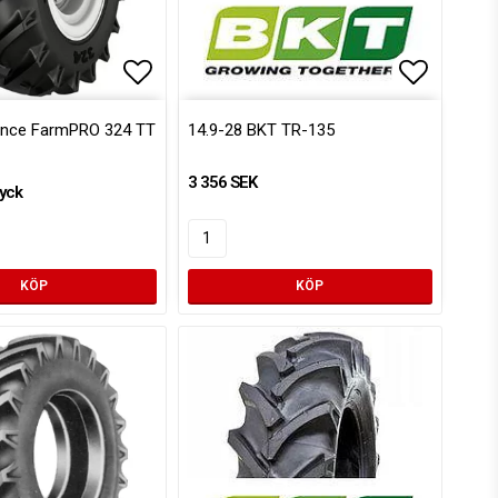
voritlistan
Lägg till i favoritlistan
Lägg till
iance FarmPRO 324 TT
14.9-28 BKT TR-135
3 356 SEK
yck
KÖP
KÖP