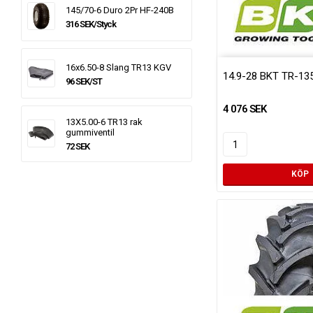
145/70-6 Duro 2Pr HF-240B
316 SEK/Styck
16x6.50-8 Slang TR13 KGV
14.9-28 BKT TR-13
96 SEK/ST
4 076 SEK
13X5.00-6 TR13 rak
gummiventil
72 SEK
KÖP