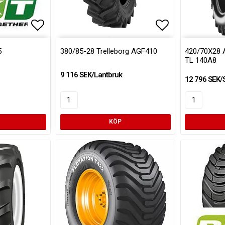
Lägg till i favoritlistan
Lägg till i fa
5
380/85-28 Trelleborg AGF410
420/70X28 
TL 140A8
9 116 SEK/Lantbruk
12 796 SEK/
KÖP