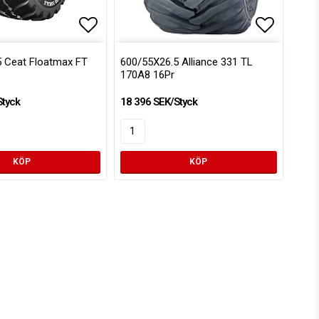
voritlistan
Lägg till i favoritlistan
Lägg till
 Ceat Floatmax FT
600/55X26.5 Alliance 331 TL
170A8 16Pr
Styck
18 396 SEK/Styck
KÖP
KÖP