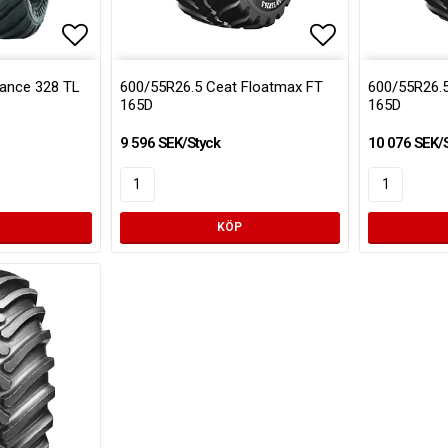
Lägg till i favoritlistan
Lägg till i fa
iance 328 TL
600/55R26.5 Ceat Floatmax FT
600/55R26.5
165D
165D
9 596 SEK/Styck
10 076 SEK/
KÖP