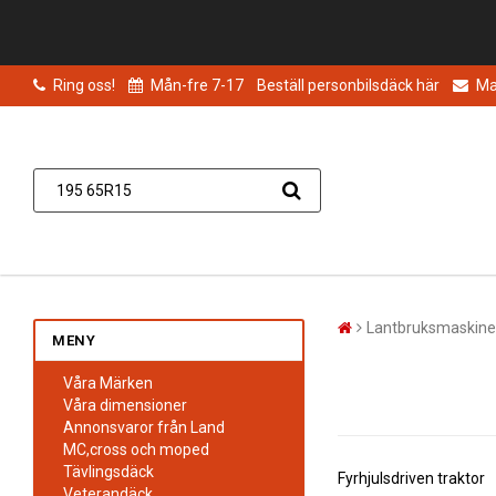
Ring oss!
Mån-fre 7-17
Beställ personbilsdäck här
Mai
Lantbruksmaskine
MENY
Våra Märken
Våra dimensioner
Annonsvaror från Land
MC,cross och moped
Tävlingsdäck
Fyrhjulsdriven traktor
Veterandäck