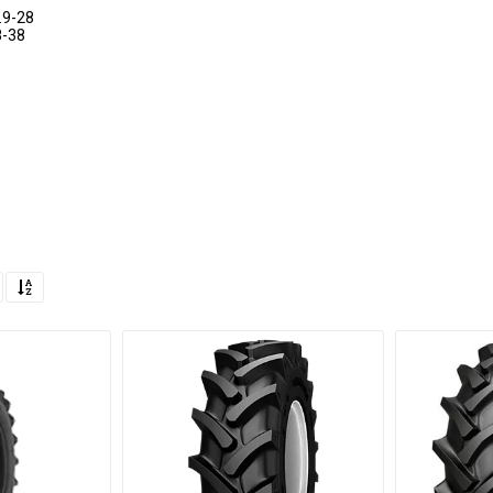
.9-28
8-38