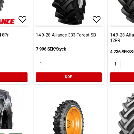
Lägg till i favoritlistan
Lägg till i favoritlistan
Lägg till i fa
4 8Pr
14.9-28 Alliance 333 Forest SB
14.9-28 All
12PR
7 996 SEK/Styck
4 236 SEK/St
KÖP