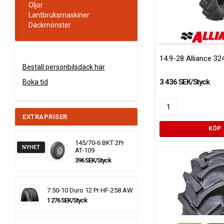
Oljor
Lantbruksmaskiner
Däckmönster
14.9-28 Alliance 32
Beställ personbilsdäck här
3 436 SEK/Styck
Boka tid
EXTRAPRISER
KÖP
145/70-6 BKT 2Pr
NYHET
AT-109
396 SEK/Styck
7.50-10 Duro 12 Pr HF-258 AW
1 276 SEK/Styck