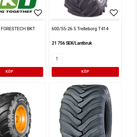
voritlistan
Lägg till i favoritlistan
Lägg till
5 FORESTECH BKT
600/55-26.5 Trelleborg T414
21 756 SEK/Lantbruk
KÖP
KÖP