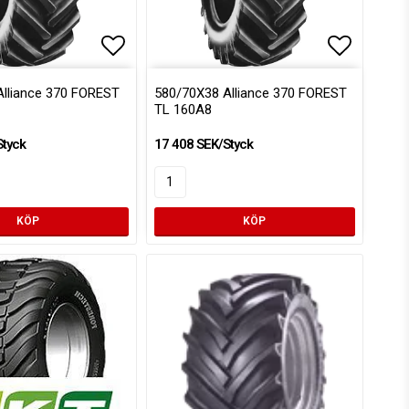
voritlistan
Lägg till i favoritlistan
Lägg till
Lägg till
Alliance 370 FOREST
580/70X38 Alliance 370 FOREST
TL 160A8
Styck
17 408 SEK/Styck
KÖP
KÖP