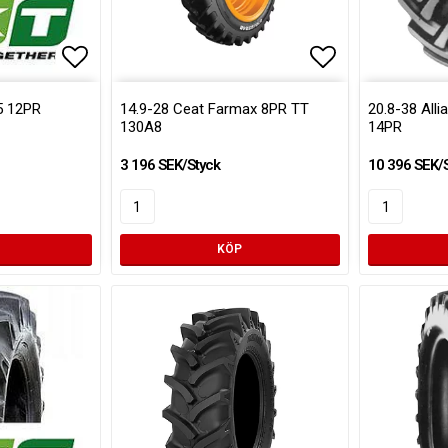
Lägg till i favoritlistan
Lägg till i fa
5 12PR
14.9-28 Ceat Farmax 8PR TT
20.8-38 All
130A8
14PR
3 196 SEK/Styck
10 396 SEK/
KÖP