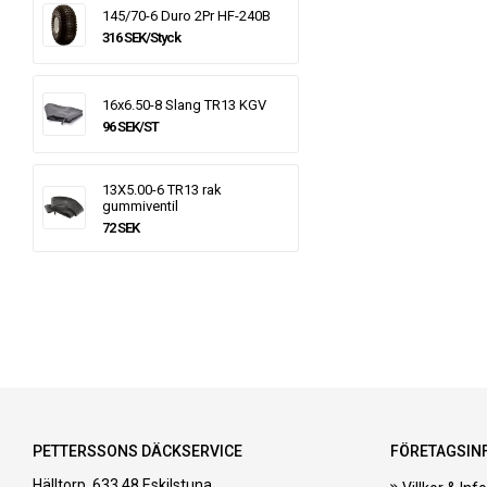
145/70-6 Duro 2Pr HF-240B
316 SEK/Styck
16x6.50-8 Slang TR13 KGV
96 SEK/ST
13X5.00-6 TR13 rak
gummiventil
72 SEK
PETTERSSONS DÄCKSERVICE
FÖRETAGSIN
Hälltorp, 633 48 Eskilstuna