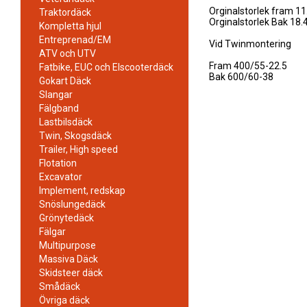
Orginalstorlek fram 11
Traktordäck
Orginalstorlek Bak 18.
Kompletta hjul
Entreprenad/EM
Vid Twinmontering
ATV och UTV
Fram 400/55-22.5
Fatbike, EUC och Elscooterdäck
Bak 600/60-38
Gokart Däck
Slangar
Fälgband
Lastbilsdäck
Twin, Skogsdäck
Trailer, High speed
Flotation
Excavator
Implement, redskap
Snöslungedäck
Grönytedäck
Fälgar
Multipurpose
Massiva Däck
Skidsteer däck
Smådäck
Övriga däck