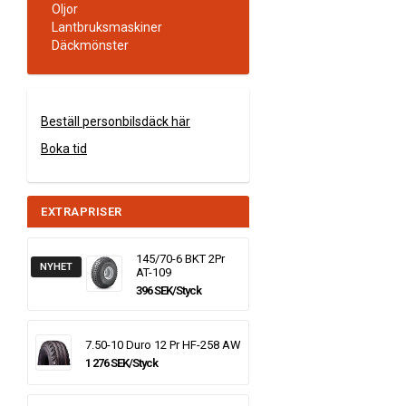
Oljor
Lantbruksmaskiner
Däckmönster
Beställ personbilsdäck här
Boka tid
EXTRAPRISER
145/70-6 BKT 2Pr
NYHET
AT-109
396 SEK/Styck
7.50-10 Duro 12 Pr HF-258 AW
1 276 SEK/Styck