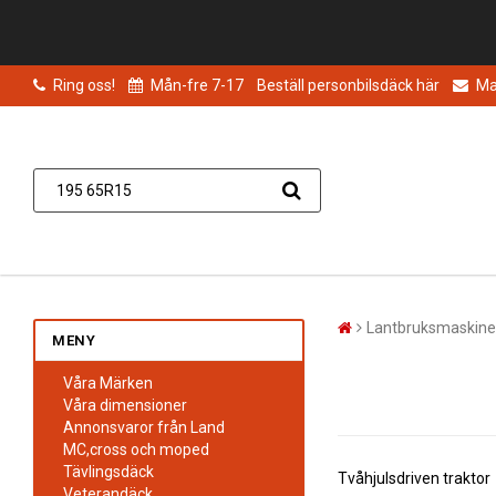
Ring oss!
Mån-fre 7-17
Beställ personbilsdäck här
Mai
Lantbruksmaskine
MENY
Våra Märken
Våra dimensioner
Annonsvaror från Land
MC,cross och moped
Tävlingsdäck
Tvåhjulsdriven traktor
Veterandäck