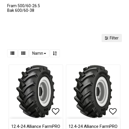
Fram 500/60-26.5
Bak 600/60-38
Filter
Namn
Lägg till i favoritlistan
Lägg till i favoritlistan
Lägg ti
Lägg ti
12.4-24 Alliance FarmPRO
12.4-24 Alliance FarmPRO