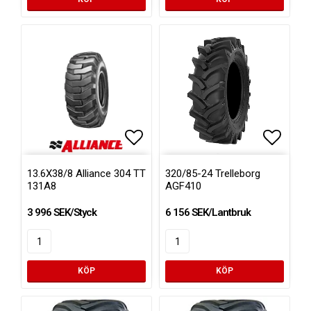
Lägg till i favoritlistan
Lägg ti
13.6X38/8 Alliance 304 TT
320/85-24 Trelleborg
131A8
AGF410
3 996 SEK/Styck
6 156 SEK/Lantbruk
KÖP
KÖP