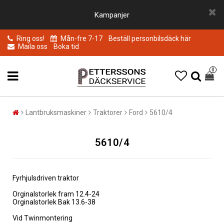
Kampanjer
Ring oss!
Mån-fre 7-17
Beställ personbilsdäck här
Maila oss
Boka tid
0
Lantbruksmaskiner
Traktorer
Ford
5610/4
5610/4
Fyrhjulsdriven traktor
Orginalstorlek fram 12.4-24
Orginalstorlek Bak 13.6-38
Vid Twinmontering