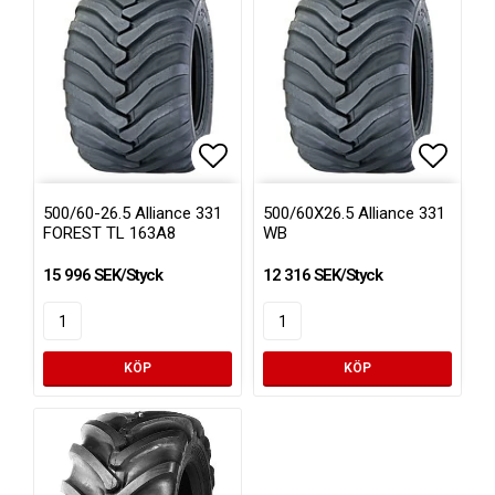
Lägg till i favoritlistan
Lägg ti
500/60-26.5 Alliance 331
500/60X26.5 Alliance 331
FOREST TL 163A8
WB
15 996 SEK/Styck
12 316 SEK/Styck
KÖP
KÖP