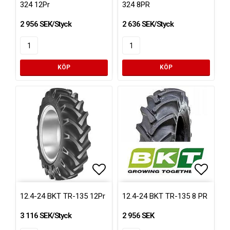
324 12Pr
324 8PR
2 956 SEK/Styck
2 636 SEK/Styck
KÖP
KÖP
Lägg till i favoritlistan
Lägg ti
12.4-24 BKT TR-135 12Pr
12.4-24 BKT TR-135 8 PR
3 116 SEK/Styck
2 956 SEK