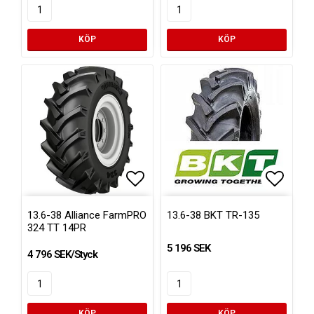
KÖP
KÖP
Lägg till i favoritlistan
Lägg ti
13.6-38 Alliance FarmPRO
13.6-38 BKT TR-135
324 TT 14PR
5 196 SEK
4 796 SEK/Styck
KÖP
KÖP