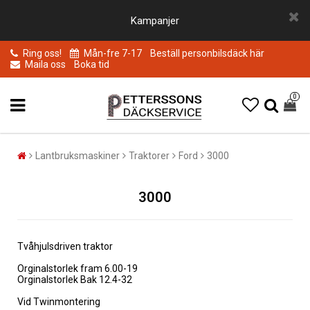
Kampanjer
Ring oss!
Mån-fre 7-17
Beställ personbilsdäck här
Maila oss
Boka tid
0
Lantbruksmaskiner
Traktorer
Ford
3000
3000
Tvåhjulsdriven traktor
Orginalstorlek fram 6.00-19
Orginalstorlek Bak 12.4-32
Vid Twinmontering