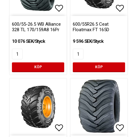
Lägg till i favoritlistan
Lägg ti
600/55-26.5 WB Alliance
600/55R26.5 Ceat
328 TL 170/159A8 16Pr
Floatmax FT 165D
10 076 SEK/Styck
9 596 SEK/Styck
KÖP
KÖP