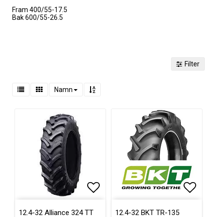
Fram 400/55-17.5
Bak 600/55-26.5
Filter
Namn
Lägg till i favoritlistan
Lägg ti
12.4-32 Alliance 324 TT
12.4-32 BKT TR-135