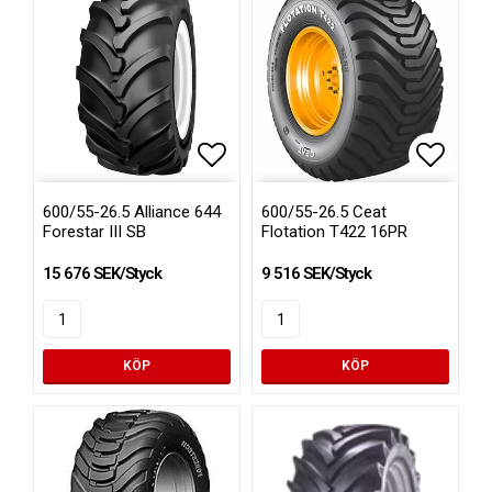
Lägg till i favoritlistan
Lägg ti
600/55-26.5 Alliance 644
600/55-26.5 Ceat
Forestar III SB
Flotation T422 16PR
15 676 SEK/Styck
9 516 SEK/Styck
KÖP
KÖP