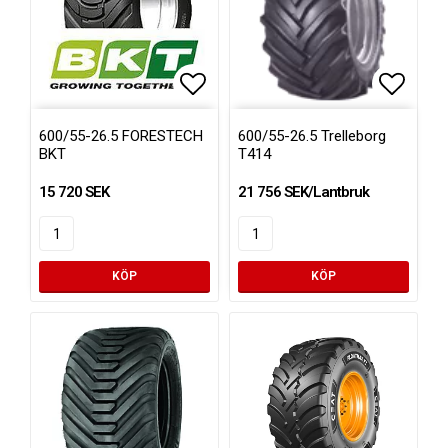
Lägg till i favoritlistan
Lägg ti
600/55-26.5 FORESTECH
600/55-26.5 Trelleborg
BKT
T414
15 720 SEK
21 756 SEK/Lantbruk
KÖP
KÖP