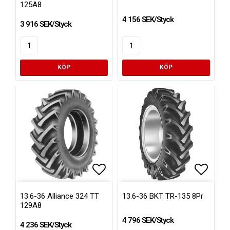
125A8
4 156 SEK/Styck
3 916 SEK/Styck
KÖP
KÖP
Lägg till i favoritlistan
Lägg ti
13.6-36 Alliance 324 TT
13.6-36 BKT TR-135 8Pr
129A8
4 796 SEK/Styck
4 236 SEK/Styck