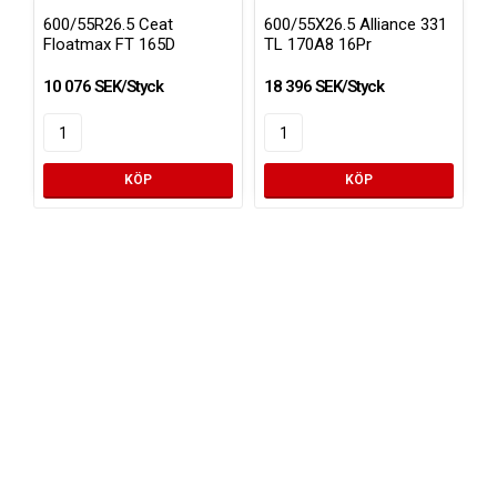
Lägg till i favoritlistan
Lägg ti
600/55R26.5 Ceat
600/55X26.5 Alliance 331
Floatmax FT 165D
TL 170A8 16Pr
10 076 SEK/Styck
18 396 SEK/Styck
KÖP
KÖP