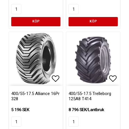
KÖP
KÖP
Lägg till i favoritlistan
Lägg ti
400/55-17.5 Alliance 16Pr
400/55-17.5 Trelleborg
328
125A8 T414
5 196 SEK
8 796 SEK/Lantbruk