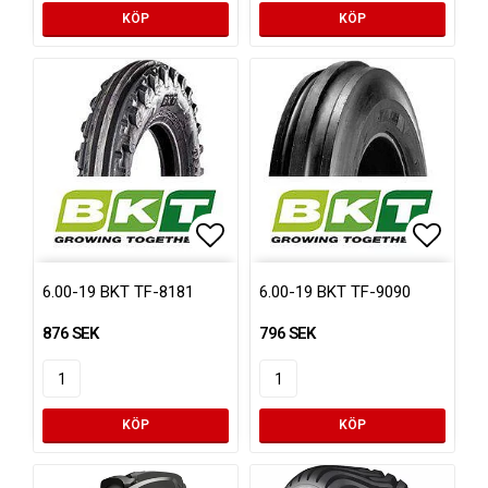
KÖP
KÖP
Lägg till i favoritlistan
Lägg ti
6.00-19 BKT TF-8181
6.00-19 BKT TF-9090
876 SEK
796 SEK
KÖP
KÖP