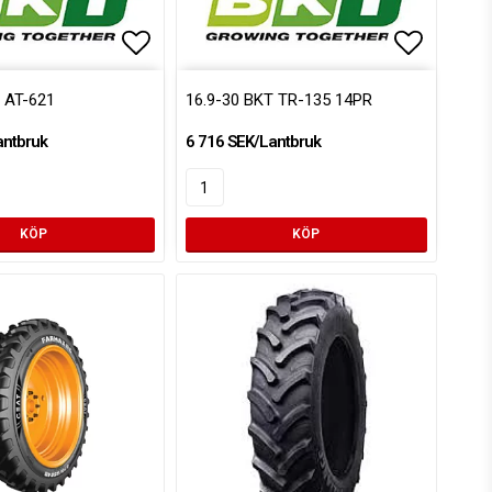
voritlistan
Lägg till i favoritlistan
Lägg till
 AT-621
16.9-30 BKT TR-135 14PR
antbruk
6 716 SEK/Lantbruk
KÖP
KÖP