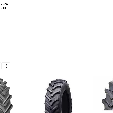
.2-24
9-30