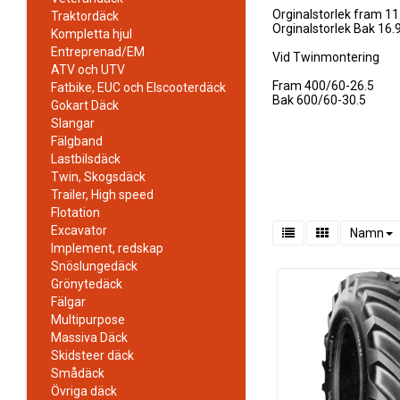
Orginalstorlek fram 11
Traktordäck
Orginalstorlek Bak 16.
Kompletta hjul
Entreprenad/EM
Vid Twinmontering
ATV och UTV
Fram 400/60-26.5
Fatbike, EUC och Elscooterdäck
Bak 600/60-30.5
Gokart Däck
Slangar
Fälgband
Lastbilsdäck
Twin, Skogsdäck
Trailer, High speed
Flotation
Excavator
Namn
Implement, redskap
Snöslungedäck
Grönytedäck
Fälgar
Multipurpose
Massiva Däck
Skidsteer däck
Smådäck
Övriga däck