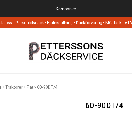
Kampanjer
la oss
Personbilsdäck
• Hjulinställning • Däckförvaring • MC däck • AT
r
Traktorer
Fiat
60-90DT/4
60-90DT/4