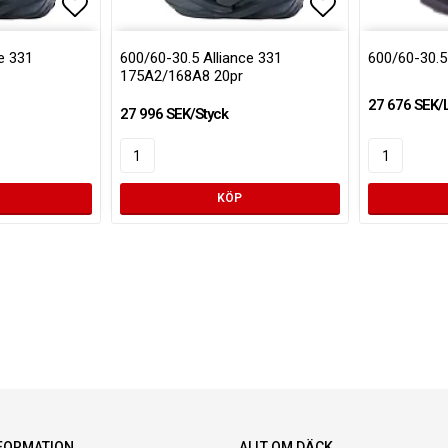
Lägg till i favoritlistan
Lägg till i favoritlistan
Lägg till i fa
Lägg till i fa
e 331
600/60-30.5 Alliance 331
600/60-30.5
175A2/168A8 20pr
27 676 SEK/
27 996 SEK/Styck
KÖP
FORMATION
ALLT OM DÄCK