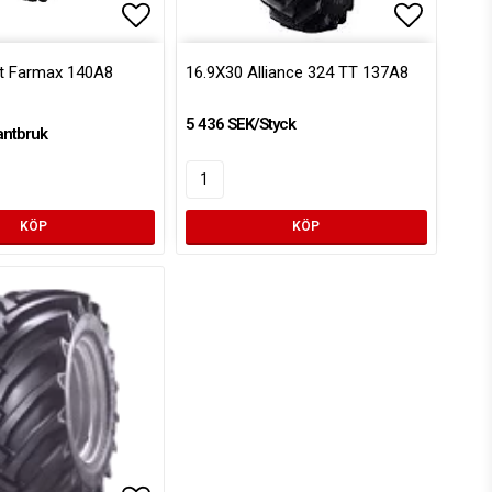
voritlistan
Lägg till i favoritlistan
Lägg till
at Farmax 140A8
16.9X30 Alliance 324 TT 137A8
5 436 SEK/Styck
antbruk
KÖP
KÖP