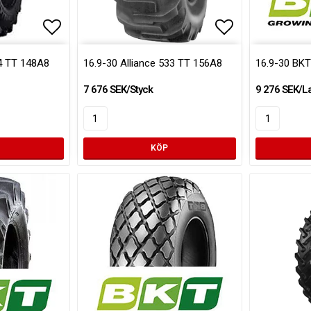
Lägg till i favoritlistan
Lägg till i fa
24 TT 148A8
16.9-30 Alliance 533 TT 156A8
16.9-30 BKT
7 676 SEK/Styck
9 276 SEK/L
KÖP