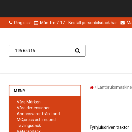
Ring oss!
Mån-fre 7-17
Beställ personbilsdäck här
Mai
Lantbruksmaskine
MENY
Våra Märken
Våra dimensioner
Annonsvaror från Land
MC,cross och moped
Tävlingsdäck
Fyrhjulsdriven traktor
Veterandäck