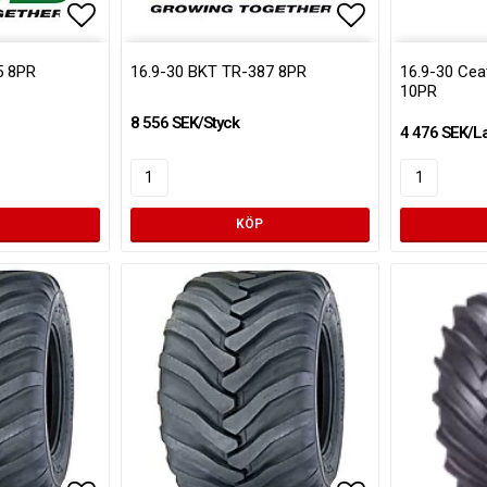
Lägg till i favoritlistan
Lägg till i fa
5 8PR
16.9-30 BKT TR-387 8PR
16.9-30 Ce
10PR
8 556 SEK/Styck
4 476 SEK/L
KÖP