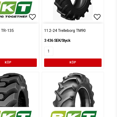
voritlistan
Lägg till i favoritlistan
Lägg till
T TR-135
11.2-24 Trelleborg TM90
3 436 SEK/Styck
KÖP
KÖP