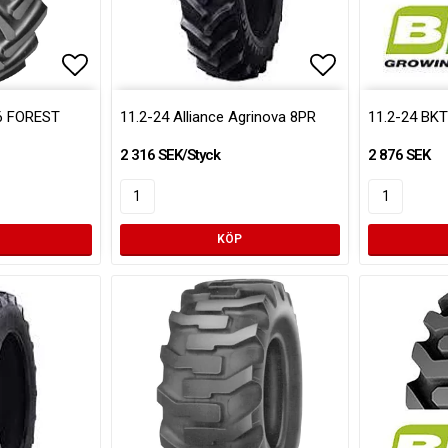
Lägg till i favoritlistan
Lägg till i fa
56 FOREST
11.2-24 Alliance Agrinova 8PR
11.2-24 BK
2 316 SEK/Styck
2 876 SEK
KÖP