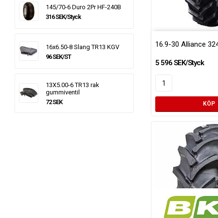
145/70-6 Duro 2Pr HF-240B
316 SEK/Styck
16.9-30 Alliance 3
16x6.50-8 Slang TR13 KGV
96 SEK/ST
5 596 SEK/Styck
13X5.00-6 TR13 rak
gummiventil
72 SEK
KÖP