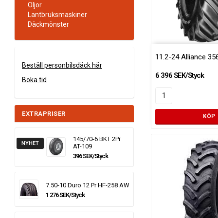
Oljor
Lantbruksmaskiner
Däckmönster
11.2-24 Alliance 3
Beställ personbilsdäck här
6 396 SEK/Styck
Boka tid
EXTRAPRISER
KÖP
145/70-6 BKT 2Pr
NYHET
AT-109
396 SEK/Styck
7.50-10 Duro 12 Pr HF-258 AW
1 276 SEK/Styck