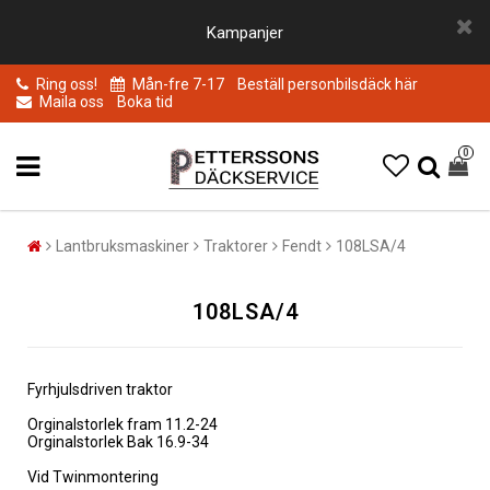
Kampanjer
Ring oss!
Mån-fre 7-17
Beställ personbilsdäck här
Maila oss
Boka tid
0
Lantbruksmaskiner
Traktorer
Fendt
108LSA/4
108LSA/4
Fyrhjulsdriven traktor
Orginalstorlek fram 11.2-24
Orginalstorlek Bak 16.9-34
Vid Twinmontering