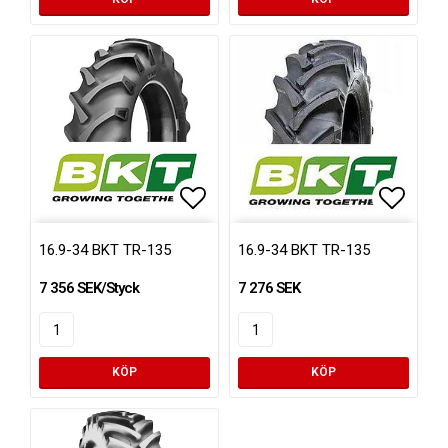
Lägg till i favoritlistan
Lägg ti
16.9-34 BKT TR-135
16.9-34 BKT TR-135
7 356 SEK/Styck
7 276 SEK
KÖP
KÖP