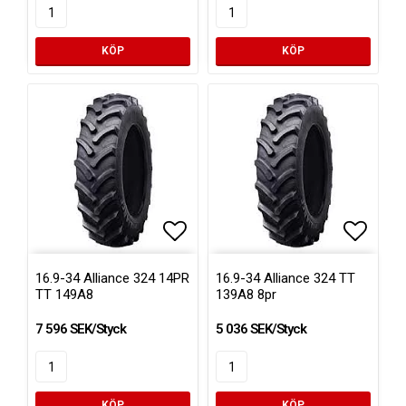
KÖP
KÖP
Lägg till i favoritlistan
Lägg ti
16.9-34 Alliance 324 14PR
16.9-34 Alliance 324 TT
TT 149A8
139A8 8pr
7 596 SEK/Styck
5 036 SEK/Styck
KÖP
KÖP