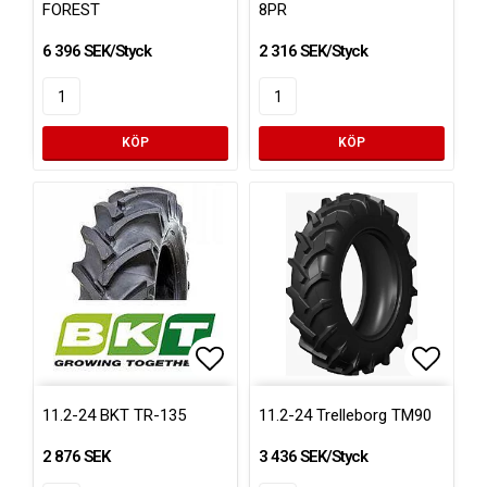
FOREST
8PR
6 396 SEK/Styck
2 316 SEK/Styck
KÖP
KÖP
Lägg till i favoritlistan
Lägg ti
11.2-24 BKT TR-135
11.2-24 Trelleborg TM90
2 876 SEK
3 436 SEK/Styck