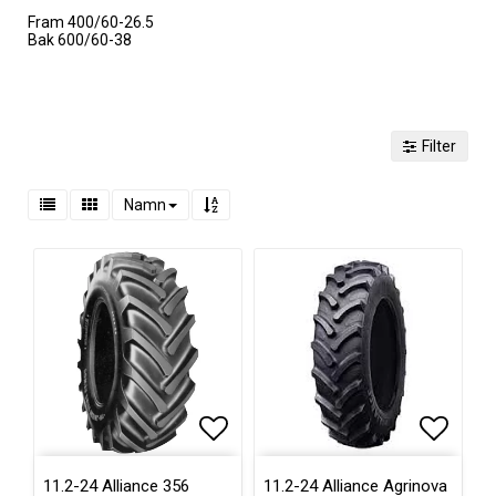
Fram 400/60-26.5
Bak 600/60-38
Filter
Namn
Lägg till i favoritlistan
Lägg ti
11.2-24 Alliance 356
11.2-24 Alliance Agrinova