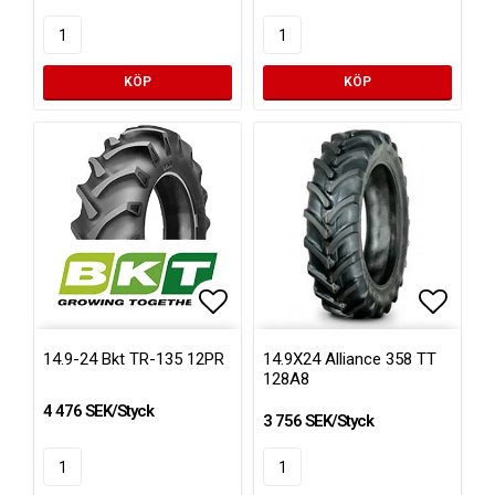
KÖP
KÖP
Lägg till i favoritlistan
Lägg ti
14.9-24 Bkt TR-135 12PR
14.9X24 Alliance 358 TT
128A8
4 476 SEK/Styck
3 756 SEK/Styck