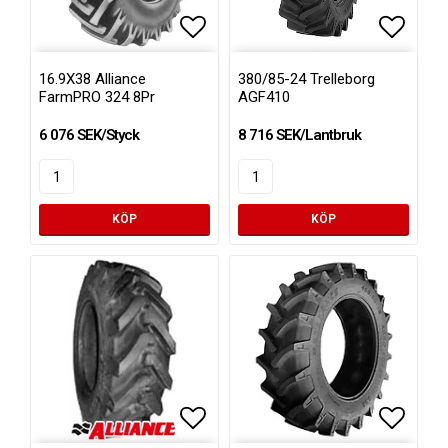
Lägg till i favoritlistan
Lägg ti
16.9X38 Alliance
380/85-24 Trelleborg
FarmPRO 324 8Pr
AGF410
6 076 SEK/Styck
8 716 SEK/Lantbruk
KÖP
KÖP