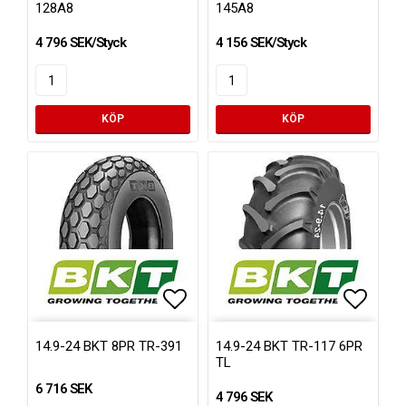
128A8
145A8
4 796 SEK/Styck
4 156 SEK/Styck
KÖP
KÖP
Lägg till i favoritlistan
Lägg ti
14.9-24 BKT 8PR TR-391
14.9-24 BKT TR-117 6PR
TL
6 716 SEK
4 796 SEK