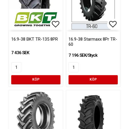
Lägg till i favoritlistan
Lägg ti
16.9-38 BKT TR-135 8PR
16.9-38 Starmaxx 8Pr TR-
60
7 436 SEK
7 196 SEK/Styck
KÖP
KÖP