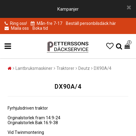
Kampanjer
Ring oss!
Mån-fre 7-17
Beställ personbilsdäck här
Maila oss
Boka tid
0
Lantbruksmaskiner
Traktorer
Deutz
DX90A/4
DX90A/4
Fyrhjulsdriven traktor
Orginalstorlek fram 14.9-24
Orginalstorlek Bak 16.9-38
Vid Twinmontering