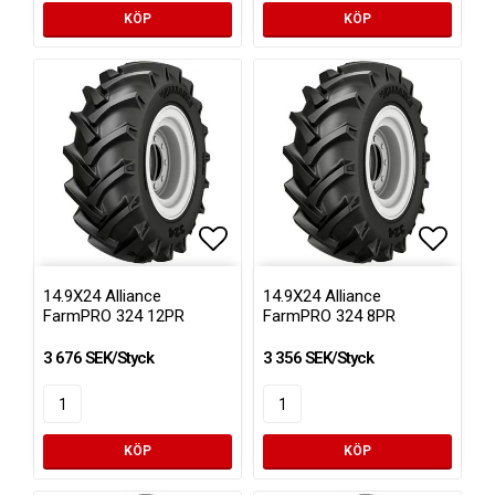
KÖP
KÖP
Lägg till i favoritlistan
Lägg till i favoritlistan
Lägg ti
Lägg ti
14.9X24 Alliance
14.9X24 Alliance
FarmPRO 324 12PR
FarmPRO 324 8PR
3 676 SEK/Styck
3 356 SEK/Styck
KÖP
KÖP