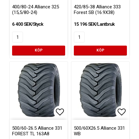
Lägg till i favoritlistan
Lägg ti
Lägg ti
400/80-24 Alliance 325
420/85-38 Alliance 333
(15,5/80-24)
Forest SB (16.9X38)
6 400 SEK/Styck
15 196 SEK/Lantbruk
KÖP
KÖP
Lägg till i favoritlistan
Lägg ti
500/60-26.5 Alliance 331
500/60X26.5 Alliance 331
FOREST TL 163A8
WB