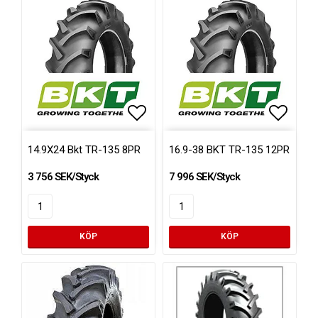
Lägg till i favoritlistan
Lägg ti
14.9X24 Bkt TR-135 8PR
16.9-38 BKT TR-135 12PR
3 756 SEK/Styck
7 996 SEK/Styck
KÖP
KÖP