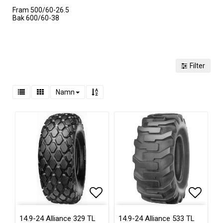
Fram 500/60-26.5
Bak 600/60-38
Filter
Namn
Lägg till i favoritlistan
Lägg ti
14.9-24 Alliance 329 TL
14.9-24 Alliance 533 TL