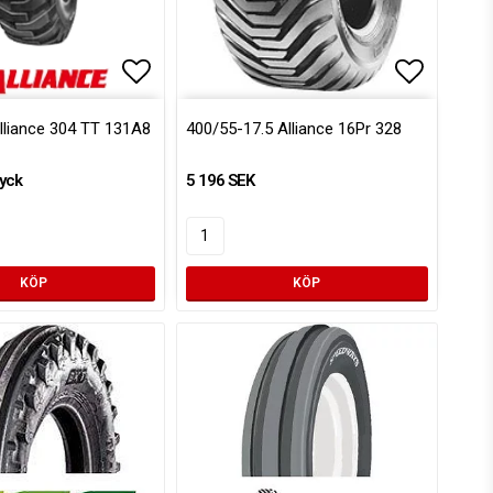
voritlistan
Lägg till i favoritlistan
Lägg till
lliance 304 TT 131A8
400/55-17.5 Alliance 16Pr 328
yck
5 196 SEK
KÖP
KÖP