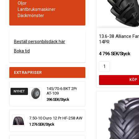
Oljor
Lantbruksmaskiner
Däckmönster
13.6-38 Alliance F
14PR
Beställ personbilsdäck här
Boka tid
4 796 SEK/Styck
EXTRAPRISER
KÖP
145/70-6 BKT 2Pr
NYHET
AT-109
396 SEK/Styck
7.50-10 Duro 12 Pr HF-258 AW
1 276 SEK/Styck