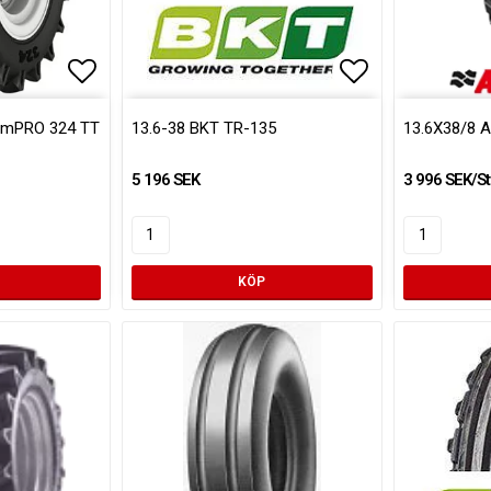
Lägg till i favoritlistan
Lägg till i fa
armPRO 324 TT
13.6-38 BKT TR-135
13.6X38/8 A
5 196 SEK
3 996 SEK/St
KÖP