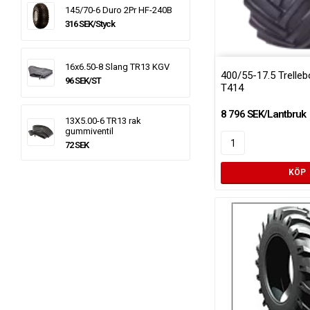
145/70-6 Duro 2Pr HF-240B
316 SEK/Styck
16x6.50-8 Slang TR13 KGV
400/55-17.5 Trelle
96 SEK/ST
T414
8 796 SEK/Lantbruk
13X5.00-6 TR13 rak
gummiventil
72 SEK
KÖP