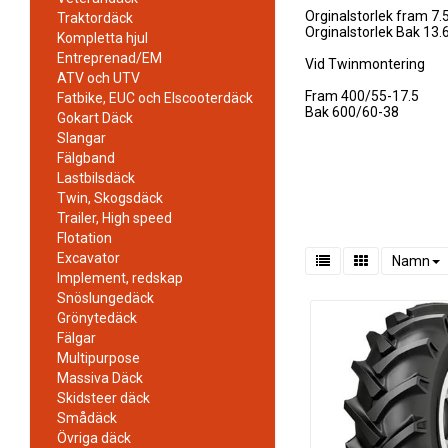
Orginalstorlek fram 7.
Traktordäck
Orginalstorlek Bak 13.
Kompletta hjul
Entreprenad/EM
Vid Twinmontering
ATV och UTV
Fram 400/55-17.5
Fatbike, EUC och Elscooterdäck
Bak 600/60-38
Gokart Däck
Slangar
Fälgband
Lastbilsdäck
Twin, Skogsdäck
Trailer, High speed
Flotation
Excavator
Namn
Implement, redskap
Snöslungedäck
Grönytedäck
Fälgar
Multipurpose
Massiva Däck
Skidsteer däck
Smådäck
Övriga däck