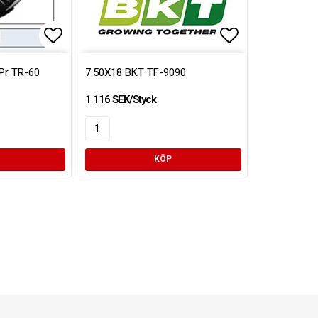
Lägg till i favoritlistan
Lägg till i fa
Pr TR-60
7.50X18 BKT TF-9090
1 116 SEK/Styck
KÖP