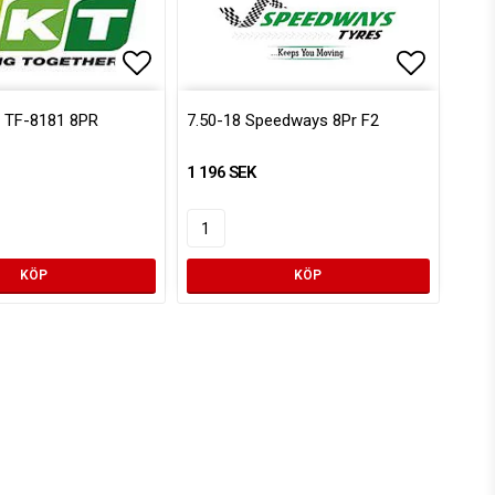
voritlistan
Lägg till i favoritlistan
Lägg till
T TF-8181 8PR
7.50-18 Speedways 8Pr F2
1 196 SEK
KÖP
KÖP