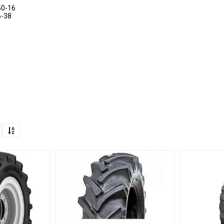
50-16
6-38