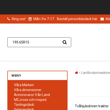
Ring oss!
Mån-fre 7-17
Beställ personbilsdäck här
Mai
Lantbruksmaskine
MENY
Våra Märken
Våra dimensioner
Annonsvaror från Land
MC,cross och moped
Tävlingsdäck
Tvåhjulsdriven traktor
Veterandäck