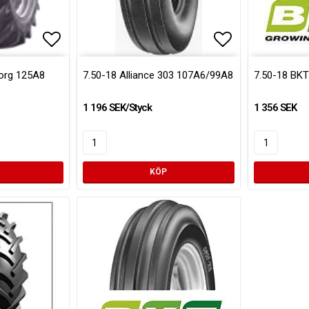
Lägg till i favoritlistan
Lägg till i fa
borg 125A8
7.50-18 Alliance 303 107A6/99A8
7.50-18 BK
1 196 SEK/Styck
1 356 SEK
KÖP