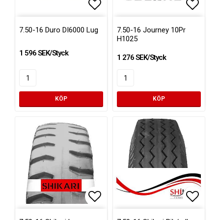
Lägg till i favoritlistan
Lägg ti
7.50-16 Duro DI6000 Lug
7.50-16 Journey 10Pr
H1025
1 596 SEK/Styck
1 276 SEK/Styck
KÖP
KÖP
Lägg till i favoritlistan
Lägg ti