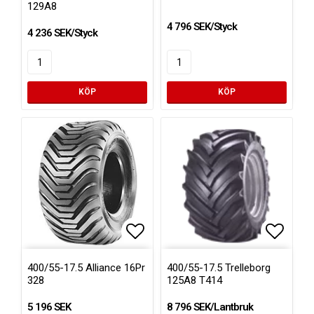
129A8
4 796 SEK/Styck
4 236 SEK/Styck
KÖP
KÖP
Lägg till i favoritlistan
Lägg ti
400/55-17.5 Alliance 16Pr
400/55-17.5 Trelleborg
328
125A8 T414
5 196 SEK
8 796 SEK/Lantbruk