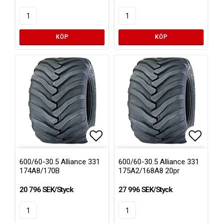
KÖP
KÖP
Lägg till i favoritlistan
Lägg till i favoritlistan
Lägg ti
Lägg ti
600/60-30.5 Alliance 331
600/60-30.5 Alliance 331
174A8/170B
175A2/168A8 20pr
20 796 SEK/Styck
27 996 SEK/Styck