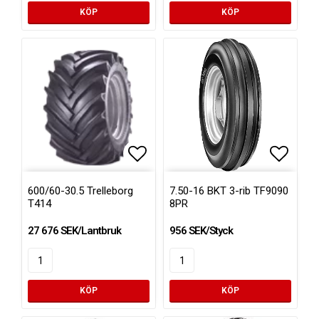
KÖP
KÖP
Lägg till i favoritlistan
Lägg ti
600/60-30.5 Trelleborg
7.50-16 BKT 3-rib TF9090
T414
8PR
27 676 SEK/Lantbruk
956 SEK/Styck
KÖP
KÖP