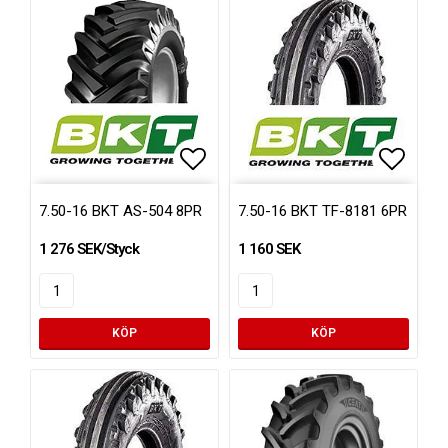
Lägg till i favoritlistan
Lägg ti
7.50-16 BKT AS-504 8PR
7.50-16 BKT TF-8181 6PR
1 276 SEK/Styck
1 160 SEK
KÖP
KÖP