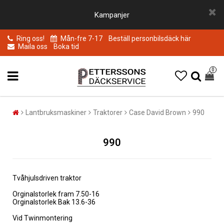
Kampanjer
Ring oss!
Mån-fre 7-17
Beställ personbilsdäck här
Maila oss
Boka tid
0
Lantbruksmaskiner
Traktorer
Case David Brown
990
990
Tvåhjulsdriven traktor
Orginalstorlek fram 7.50-16
Orginalstorlek Bak 13.6-36
Vid Twinmontering