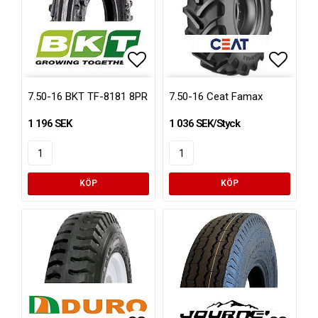
Lägg till i favoritlistan
Lägg ti
7.50-16 BKT TF-8181 8PR
7.50-16 Ceat Famax
1 196 SEK
1 036 SEK/Styck
KÖP
KÖP