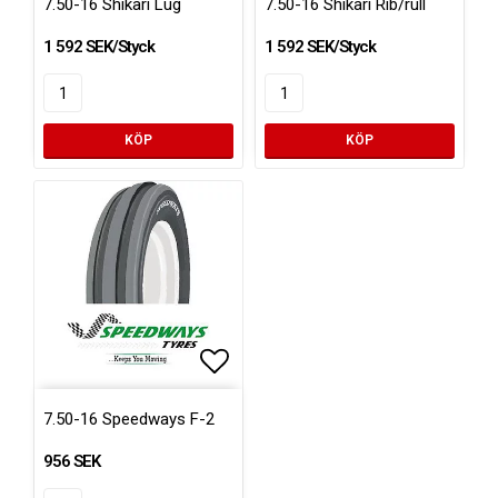
7.50-16 Shikari Lug
7.50-16 Shikari Rib/rull
1 592 SEK/Styck
1 592 SEK/Styck
KÖP
KÖP
Lägg till i favoritlistan
7.50-16 Speedways F-2
956 SEK