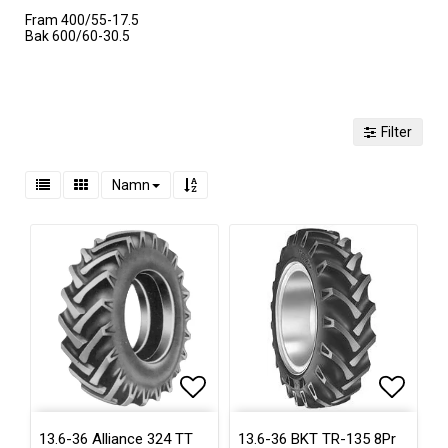
Fram 400/55-17.5
Bak 600/60-30.5
Filter
Namn
Lägg till i favoritlistan
Lägg ti
13.6-36 Alliance 324 TT
13.6-36 BKT TR-135 8Pr