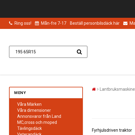
Ring oss!
Mån-fre 7-17
Beställ personbilsdäck här
Mai
Lantbruksmaskine
MENY
Våra Märken
Våra dimensioner
Annonsvaror från Land
MC,cross och moped
Tävlingsdäck
Fyrhjulsdriven traktor
Veterandäck