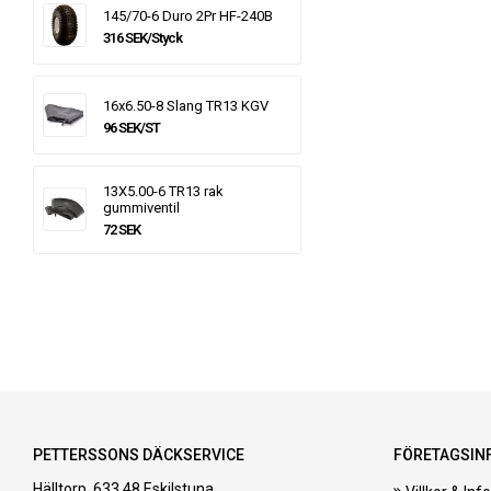
145/70-6 Duro 2Pr HF-240B
316 SEK/Styck
16x6.50-8 Slang TR13 KGV
96 SEK/ST
13X5.00-6 TR13 rak
gummiventil
72 SEK
PETTERSSONS DÄCKSERVICE
FÖRETAGSIN
Hälltorp, 633 48 Eskilstuna