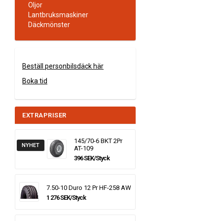
Oljor
Lantbruksmaskiner
Däckmönster
Beställ personbilsdäck här
Boka tid
EXTRAPRISER
145/70-6 BKT 2Pr
NYHET
AT-109
396 SEK/Styck
7.50-10 Duro 12 Pr HF-258 AW
1 276 SEK/Styck