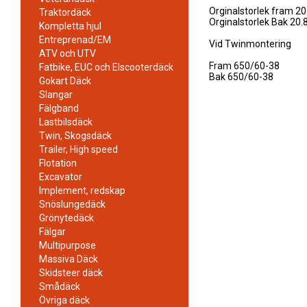
Orginalstorlek fram 20
Traktordäck
Orginalstorlek Bak 20.
Kompletta hjul
Entreprenad/EM
Vid Twinmontering
ATV och UTV
Fram 650/60-38
Fatbike, EUC och Elscooterdäck
Bak 650/60-38
Gokart Däck
Slangar
Fälgband
Lastbilsdäck
Twin, Skogsdäck
Trailer, High speed
Flotation
Excavator
Implement, redskap
Snöslungedäck
Grönytedäck
Fälgar
Multipurpose
Massiva Däck
Skidsteer däck
Smådäck
Övriga däck