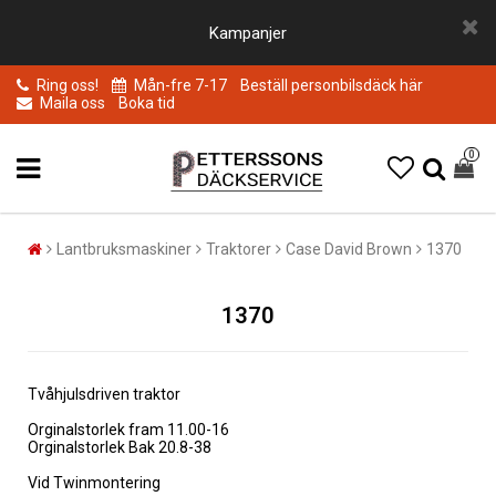
Kampanjer
Ring oss!
Mån-fre 7-17
Beställ personbilsdäck här
Maila oss
Boka tid
0
Lantbruksmaskiner
Traktorer
Case David Brown
1370
1370
Tvåhjulsdriven traktor
Orginalstorlek fram 11.00-16
Orginalstorlek Bak 20.8-38
Vid Twinmontering