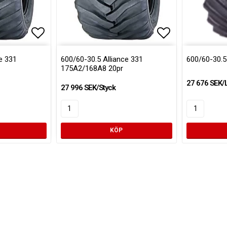
Lägg till i favoritlistan
Lägg till i favoritlistan
Lägg till i fa
Lägg till i fa
e 331
600/60-30.5 Alliance 331
600/60-30.5
175A2/168A8 20pr
27 676 SEK/
27 996 SEK/Styck
KÖP