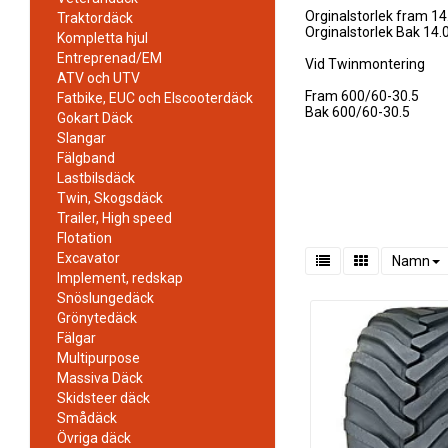
Orginalstorlek fram 1
Traktordäck
Orginalstorlek Bak 14.
Kompletta hjul
Entreprenad/EM
Vid Twinmontering
ATV och UTV
Fram 600/60-30.5
Fatbike, EUC och Elscooterdäck
Bak 600/60-30.5
Gokart Däck
Slangar
Fälgband
Lastbilsdäck
Twin, Skogsdäck
Trailer, High speed
Flotation
Excavator
Namn
Implement, redskap
Snöslungedäck
Grönytedäck
Fälgar
Multipurpose
Massiva Däck
Skidsteer däck
Smådäck
Övriga däck