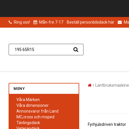
Ring oss!
Mån-fre 7-17
Beställ personbilsdäck här
Mai
Lantbruksmaskine
MENY
Våra Märken
Våra dimensioner
Annonsvaror från Land
MC,cross och moped
Tävlingsdäck
Fyrhjulsdriven traktor
Veterandäck