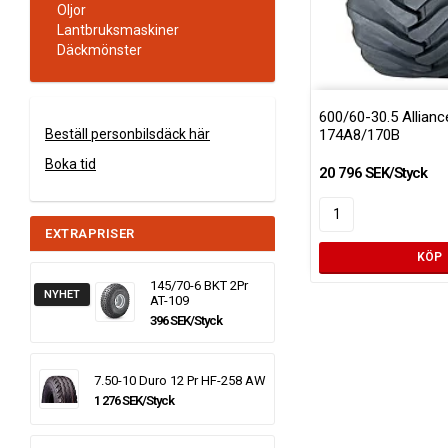
Oljor
Lantbruksmaskiner
Däckmönster
600/60-30.5 Allianc
174A8/170B
Beställ personbilsdäck här
Boka tid
20 796 SEK/Styck
EXTRAPRISER
KÖP
145/70-6 BKT 2Pr
NYHET
AT-109
396 SEK/Styck
7.50-10 Duro 12 Pr HF-258 AW
1 276 SEK/Styck