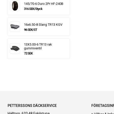
145/70-6 Duro 2Pr HF-240B
316 SEK/Styck
16x6.50-8 Slang TR13 KGV
96 SEK/ST
13X5.00-6 TR13 rak
gummiventil
72 SEK
PETTERSSONS DÄCKSERVICE
FÖRETAGSIN
Hälltorp, 633 48 Eskilstuna