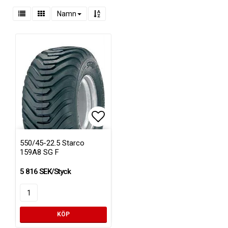
Namn
Lägg till i favoritlistan
550/45-22.5 Starco
159A8 SG F
5 816 SEK/Styck
KÖP