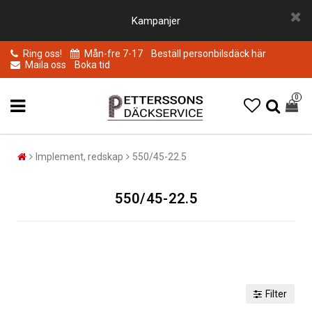
Kampanjer
Ring oss!
Mån-fre 7-17
Beställ personbilsdäck här
Maila oss
Boka tid
0
Implement, redskap
550/45-22.5
550/45-22.5
Filter