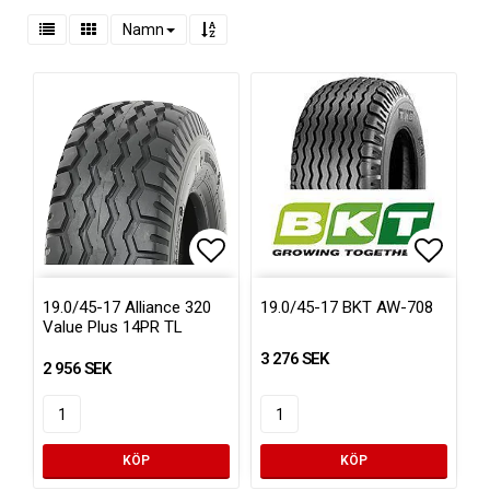
Namn
Lägg till i favoritlistan
Lägg ti
19.0/45-17 Alliance 320
19.0/45-17 BKT AW-708
Value Plus 14PR TL
3 276 SEK
2 956 SEK
KÖP
KÖP