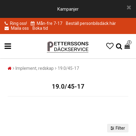
Kampanjer
Ring oss!
Mån-fre 7-17
Beställ personbilsdäck här
Maila oss
Boka tid
0
Implement, redskap
19.0/45-17
19.0/45-17
Filter