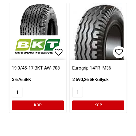
Lägg till i favoritlistan
Lägg ti
19.0/45-17 BKT AW-708
Eurogrip 14PR IM36
3 676 SEK
2 590,26 SEK/Styck
KÖP
KÖP