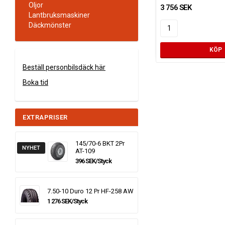
Oljor
3 756 SEK
Lantbruksmaskiner
Däckmönster
KÖP
Beställ personbilsdäck här
Boka tid
EXTRAPRISER
145/70-6 BKT 2Pr
NYHET
AT-109
396 SEK/Styck
7.50-10 Duro 12 Pr HF-258 AW
1 276 SEK/Styck