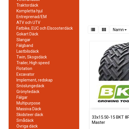
Traktordäck
Kompletta hjul
Entreprenad/EM
ATV och UTV
Fatbike, EUC och Elscooterdäck
Namn
Gokart Däck
Slangar
Fälgband
Lastbilsdäck
Twin, Skogsdäck
Trailer, High speed
Flotation
Excavator
Implement, redskap
Snöslungedäck
Grönytedäck
Fälgar
Multipurpose
Massiva Däck
Skidsteer däck
33x15.50-15 BKT 8
Smådäck
Master
Övriga däck