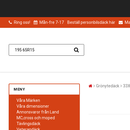
Ring oss!
Mån-fre 7-17
Beställ personbilsdäck här
Mai
Grönytedäck
33X
MENY
Våra Märken
Våra dimensioner
Annonsvaror från Land
MC,cross och moped
Tävlingsdäck
Veterandäck