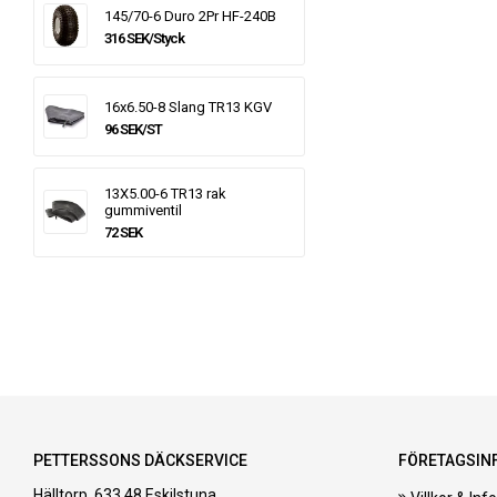
145/70-6 Duro 2Pr HF-240B
316 SEK/Styck
16x6.50-8 Slang TR13 KGV
96 SEK/ST
13X5.00-6 TR13 rak
gummiventil
72 SEK
PETTERSSONS DÄCKSERVICE
FÖRETAGSIN
Hälltorp, 633 48 Eskilstuna