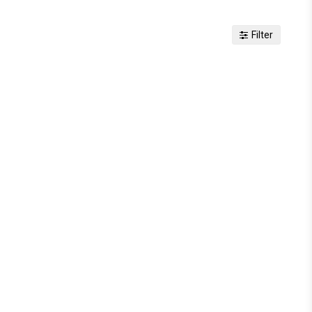
Filter
voritlistan