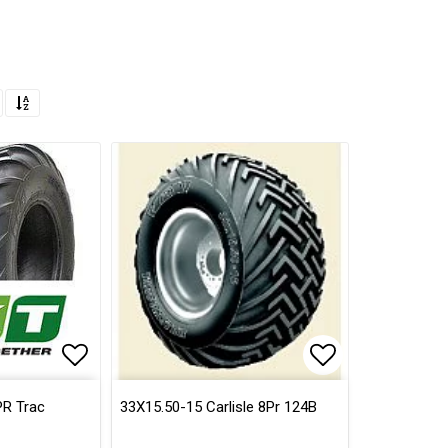
Lägg till i favoritlistan
Lägg till i fa
PR Trac
33X15.50-15 Carlisle 8Pr 124B