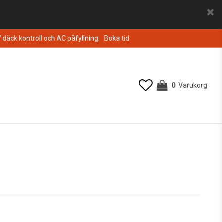
V däck kontroll och AC påfyllning
Boka tid
0
Varukorg
Din varukorg är tom