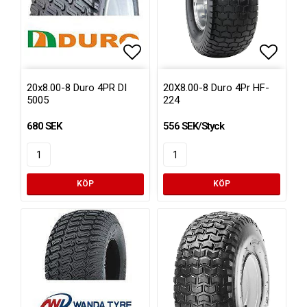
Lägg till i favoritlistan
Lägg ti
20x8.00-8 Duro 4PR DI
20X8.00-8 Duro 4Pr HF-
5005
224
680 SEK
556 SEK/Styck
KÖP
KÖP