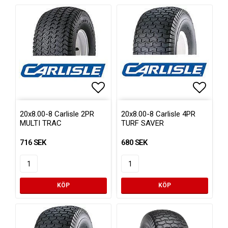
Lägg till i favoritlistan
Lägg ti
20x8.00-8 Carlisle 2PR
20x8.00-8 Carlisle 4PR
MULTI TRAC
TURF SAVER
716 SEK
680 SEK
KÖP
KÖP