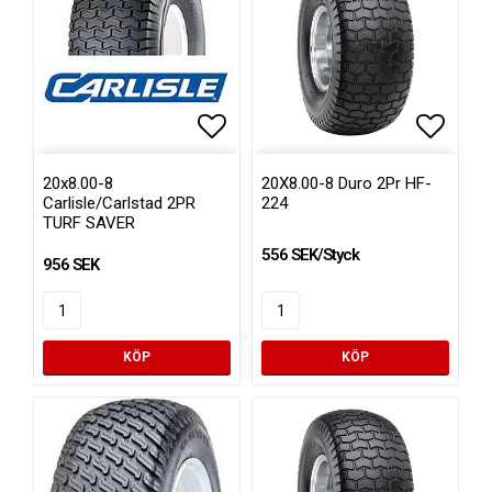
Lägg till i favoritlistan
Lägg ti
20x8.00-8
20X8.00-8 Duro 2Pr HF-
Carlisle/Carlstad 2PR
224
TURF SAVER
556 SEK/Styck
956 SEK
KÖP
KÖP