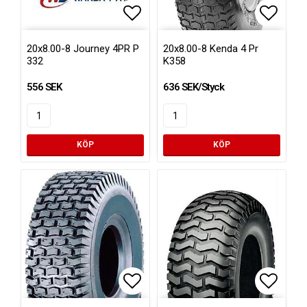
Lägg till i favoritlistan
Lägg ti
20x8.00-8 Journey 4PR P
20x8.00-8 Kenda 4 Pr
332
K358
556 SEK
636 SEK/Styck
KÖP
KÖP
Lägg till i favoritlistan
Lägg ti