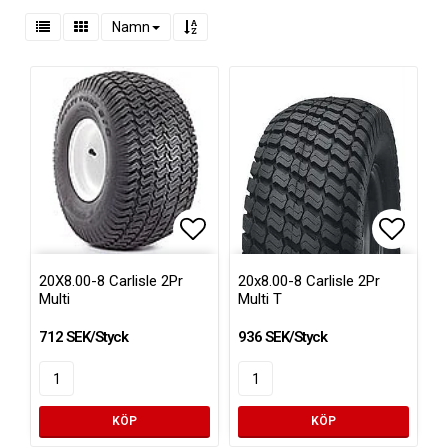
Namn
Lägg till i favoritlistan
Lägg ti
20X8.00-8 Carlisle 2Pr
20x8.00-8 Carlisle 2Pr
Multi
Multi T
712 SEK/Styck
936 SEK/Styck
KÖP
KÖP