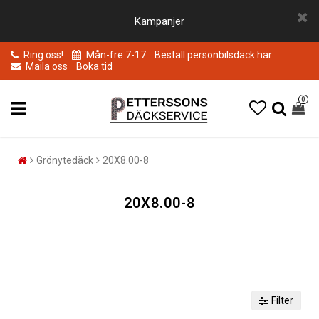
Kampanjer
Ring oss!
Mån-fre 7-17
Beställ personbilsdäck här
Maila oss
Boka tid
0
Grönytedäck
20X8.00-8
20X8.00-8
Filter