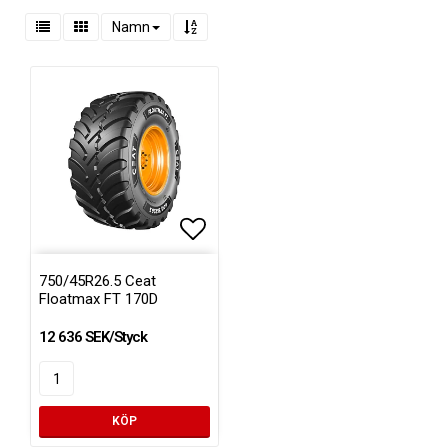
Namn
Lägg till i favoritlistan
750/45R26.5 Ceat
Floatmax FT 170D
12 636 SEK/Styck
KÖP