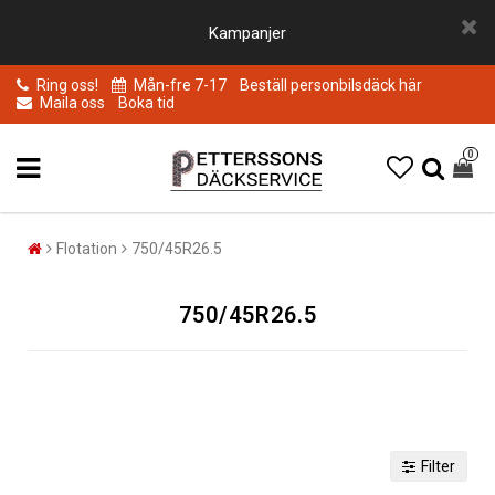
Kampanjer
Ring oss!
Mån-fre 7-17
Beställ personbilsdäck här
Maila oss
Boka tid
0
Flotation
750/45R26.5
750/45R26.5
Filter