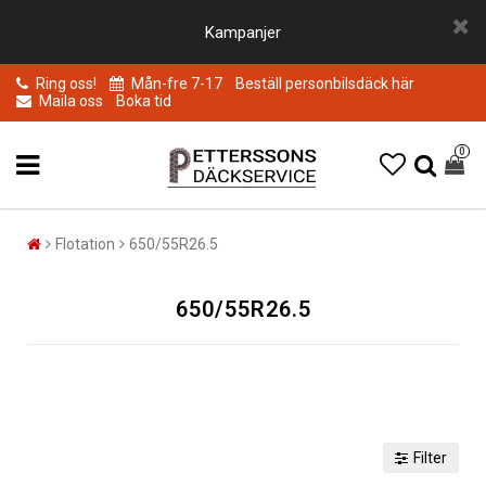
Kampanjer
Ring oss!
Mån-fre 7-17
Beställ personbilsdäck här
Maila oss
Boka tid
0
Flotation
650/55R26.5
650/55R26.5
Filter