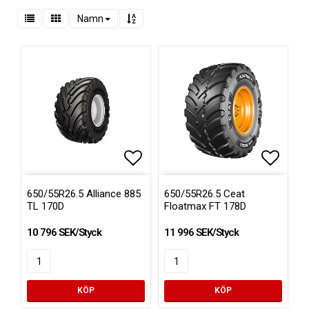
Namn
Lägg till i favoritlistan
Lägg ti
Lägg ti
650/55R26.5 Alliance 885
650/55R26.5 Ceat
TL 170D
Floatmax FT 178D
10 796 SEK/Styck
11 996 SEK/Styck
KÖP
KÖP