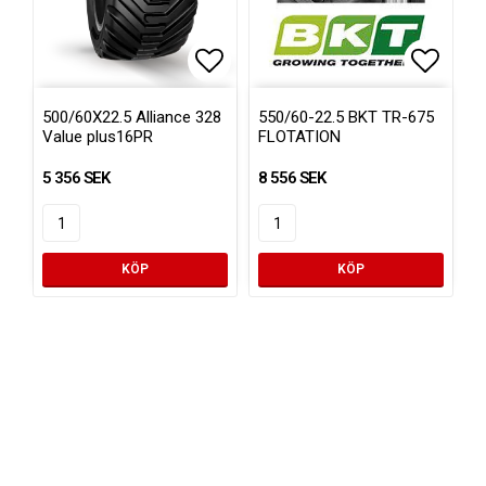
Lägg till i favoritlistan
Lägg ti
500/60X22.5 Alliance 328
550/60-22.5 BKT TR-675
Value plus16PR
FLOTATION
5 356 SEK
8 556 SEK
KÖP
KÖP