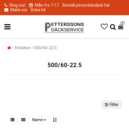
Ring oss!
Mån-fre 7-17
Beställ personbilsdäck här
Maila oss
Boka tid
0
Flotation
500/60-22.5
500/60-22.5
Filter
Namn