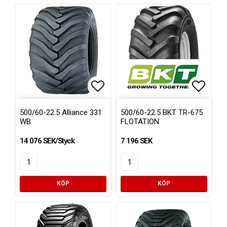
Lägg till i favoritlistan
Lägg ti
500/60-22.5 Alliance 331
500/60-22.5 BKT TR-675
WB
FLOTATION
14 076 SEK/Styck
7 196 SEK
KÖP
KÖP