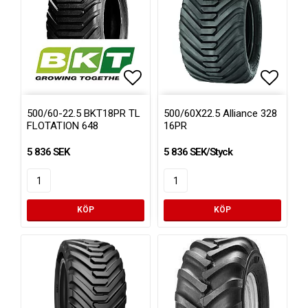
Lägg till i favoritlistan
Lägg ti
500/60-22.5 BKT18PR TL
500/60X22.5 Alliance 328
FLOTATION 648
16PR
5 836 SEK
5 836 SEK/Styck
KÖP
KÖP