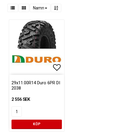
Namn
Lägg till i favoritlistan
29x11.00R14 Duro 6PR DI
2038
2 556 SEK
KÖP