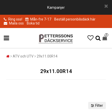
Kampanjer
Ring oss!
Mån-fre 7-17
Beställ personbilsdäck här
Maila oss
Boka tid
0
ATV och UTV
29x11.00R14
29x11.00R14
Filter